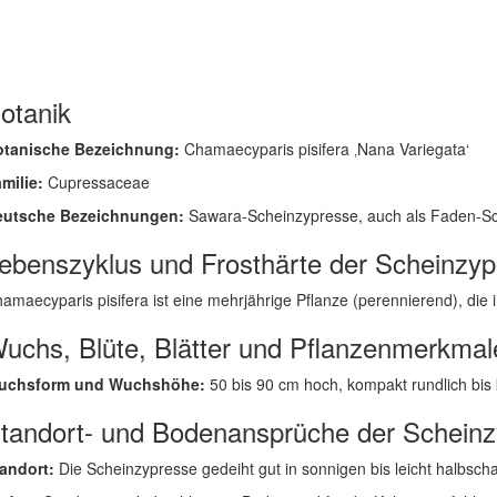
otanik
otanische Bezeichnung:
Chamaecyparis pisifera ‚Nana Variegata‘
milie:
Cupressaceae
eutsche Bezeichnungen:
Sawara-Scheinzypresse, auch als Faden-Sc
ebenszyklus und Frosthärte der Scheinzy
amaecyparis pisifera ist eine mehrjährige Pflanze (perennierend), die in
uchs, Blüte, Blätter und Pflanzenmerkmal
uchsform und Wuchshöhe:
50 bis 90 cm hoch, kompakt rundlich bis
tandort- und Bodenansprüche der Schein
andort:
Die Scheinzypresse gedeiht gut in sonnigen bis leicht halbsch