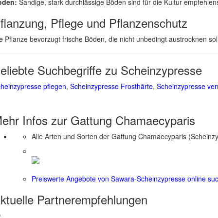
oden:
Sandige, stark durchlässige Böden sind für die Kultur empfehlen
flanzung, Pflege und Pflanzenschutz
e Pflanze bevorzugt frische Böden, die nicht unbedingt austrocknen so
eliebte Suchbegriffe zu Scheinzypresse
heinzypresse pflegen
,
Scheinzypresse Frosthärte
,
Scheinzypresse ve
ehr Infos zur Gattung
Chamaecyparis
Alle Arten und Sorten der Gattung Chamaecyparis (Scheinzy
Preiswerte Angebote von Sawara-Scheinzypresse online su
ktuelle
Partnerempfehlungen