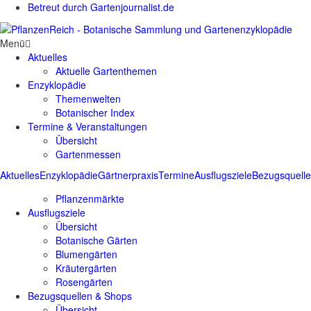
Betreut durch Gartenjournalist.de
Menü
Aktuelles
Aktuelle Gartenthemen
Enzyklopädie
Themenwelten
Botanischer Index
Termine & Veranstaltungen
Übersicht
Gartenmessen
Aktuelles
Enzyklopädie
Gärtnerpraxis
Termine
Ausflugsziele
Bezugsquell
Pflanzenmärkte
Ausflugsziele
Übersicht
Botanische Gärten
Blumengärten
Kräutergärten
Rosengärten
Bezugsquellen & Shops
Übersicht