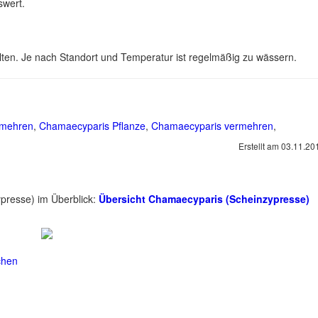
swert.
llten. Je nach Standort und Temperatur ist regelmäßig zu wässern.
rmehren
,
Chamaecyparis Pflanze
,
Chamaecyparis vermehren
,
Erstellt am
03.11.20
presse) im Überblick:
Übersicht Chamaecyparis (Scheinzypresse)
chen