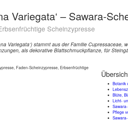
na Variegata‘ – Sawara-Sch
Erbsenfrüchtige Scheinzypresse
na Variegata‘) stammt aus der Familie Cupressaceae, w
zungen, als dekorative Blattschmuckpflanze, für Steing
Übersich
Botanik 
Lebensz
Blüte, B
Licht- 
Sawara-
Pflege v
Sawara-