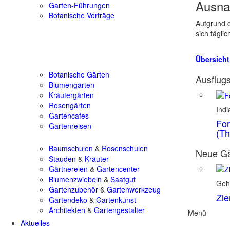
Ausna
Garten-Führungen
Botanische Vorträge
Aufgrund d
sich tägli
Übersicht
Botanische Gärten
Ausflugs
Blumengärten
Kräutergärten
Rosengärten
Ind
Gartencafes
For
Gartenreisen
(Th
Baumschulen
&
Rosenschulen
Neue Gä
Stauden
&
Kräuter
Gärtnereien
&
Gartencenter
Blumenzwiebeln
&
Saatgut
Geh
Gartenzubehör
&
Gartenwerkzeug
Zie
Gartendeko
&
Gartenkunst
Architekten
&
Gartengestalter
Menü
Aktuelles