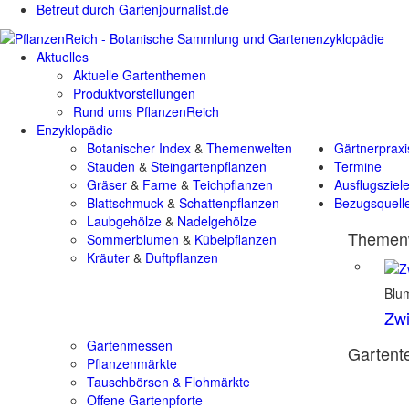
Betreut durch Gartenjournalist.de
Aktuelles
Aktuelle Gartenthemen
Produktvorstellungen
Rund ums PflanzenReich
Enzyklopädie
Botanischer Index
&
Themenwelten
Gärtnerpraxi
Stauden
&
Steingartenpflanzen
Termine
Gräser
&
Farne
&
Teichpflanzen
Ausflugsziel
Blattschmuck
&
Schattenpflanzen
Bezugsquell
Laubgehölze
&
Nadelgehölze
Themenw
Sommerblumen
&
Kübelpflanzen
Kräuter
&
Duftpflanzen
Blu
Zwi
Gartenmessen
Gartente
Pflanzenmärkte
Tauschbörsen & Flohmärkte
Offene Gartenpforte