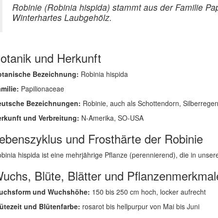
Robinie (Robinia hispida) stammt aus der Familie Pa
Winterhartes Laubgehölz.
otanik und Herkunft
otanische Bezeichnung:
Robinia hispida
milie:
Papilionaceae
eutsche Bezeichnungen:
Robinie, auch als Schottendorn, Silberrege
rkunft und Verbreitung:
N-Amerika, SO-USA
ebenszyklus und Frosthärte der Robinie
binia hispida ist eine mehrjährige Pflanze (perennierend), die in unseren
uchs, Blüte, Blätter und Pflanzenmerkmal
uchsform und Wuchshöhe:
150 bis 250 cm hoch, locker aufrecht
ütezeit und Blütenfarbe:
rosarot bis hellpurpur von Mai bis Juni