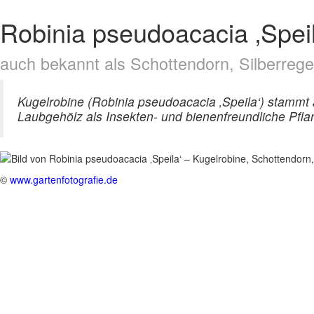
Robinia pseudoacacia ‚Speil
auch bekannt als Schottendorn, Silberreg
Kugelrobine (Robinia pseudoacacia ‚Speila‘) stammt
Laubgehölz als Insekten- und bienenfreundliche Pfla
©
www.gartenfotografie.de