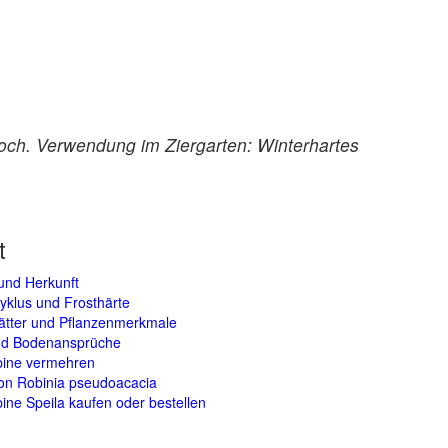
hoch. Verwendung im Ziergarten: Winterhartes
t
und Herkunft
yklus und Frosthärte
lätter und Pflanzenmerkmale
und Bodenansprüche
bine vermehren
on Robinia pseudoacacia
ine Speila kaufen oder bestellen