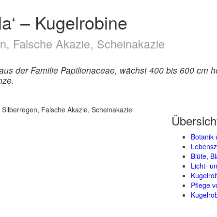
a‘ – Kugelrobine
en, Falsche Akazie, Scheinakazie
 aus der Familie Papilionaceae, wächst 400 bis 600 cm 
nze.
Übersich
Botanik 
Lebensz
Blüte, B
Licht- 
Kugelro
Pflege v
Kugelrob