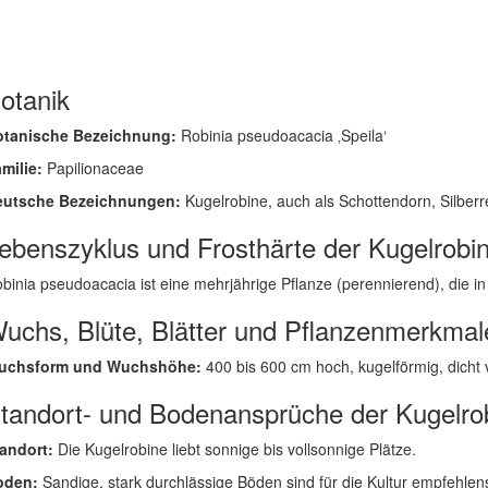
otanik
otanische Bezeichnung:
Robinia pseudoacacia ‚Speila‘
milie:
Papilionaceae
eutsche Bezeichnungen:
Kugelrobine, auch als Schottendorn, Silber
ebenszyklus und Frosthärte der Kugelrobi
binia pseudoacacia ist eine mehrjährige Pflanze (perennierend), die in u
uchs, Blüte, Blätter und Pflanzenmerkmal
uchsform und Wuchshöhe:
400 bis 600 cm hoch, kugelförmig, dicht 
tandort- und Bodenansprüche der Kugelro
andort:
Die Kugelrobine liebt sonnige bis vollsonnige Plätze.
oden:
Sandige, stark durchlässige Böden sind für die Kultur empfehlen