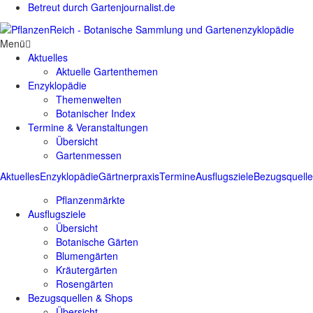
Betreut durch Gartenjournalist.de
Menü
Aktuelles
Aktuelle Gartenthemen
Enzyklopädie
Themenwelten
Botanischer Index
Termine & Veranstaltungen
Übersicht
Gartenmessen
Aktuelles
Enzyklopädie
Gärtnerpraxis
Termine
Ausflugsziele
Bezugsquell
Pflanzenmärkte
Ausflugsziele
Übersicht
Botanische Gärten
Blumengärten
Kräutergärten
Rosengärten
Bezugsquellen & Shops
Übersicht