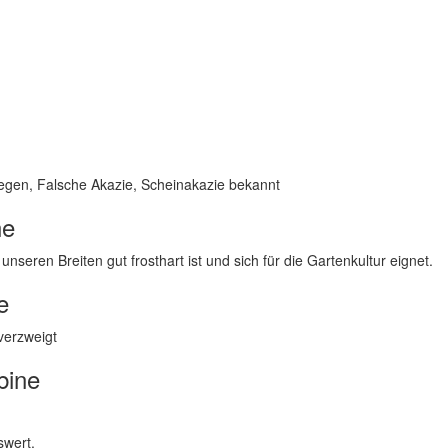
regen, Falsche Akazie, Scheinakazie bekannt
ne
nseren Breiten gut frosthart ist und sich für die Gartenkultur eignet.
e
verzweigt
bine
swert.