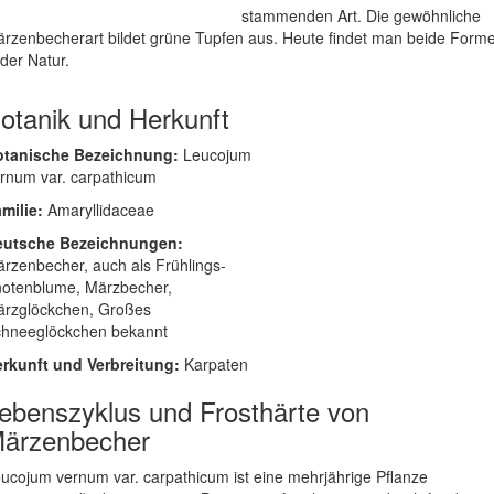
stammenden Art. Die gewöhnliche
rzenbecherart bildet grüne Tupfen aus. Heute findet man beide Form
 der Natur.
otanik und Herkunft
otanische Bezeichnung:
Leucojum
rnum var. carpathicum
milie:
Amaryllidaceae
eutsche Bezeichnungen:
rzenbecher, auch als Frühlings-
otenblume, Märzbecher,
rzglöckchen, Großes
hneeglöckchen bekannt
rkunft und Verbreitung:
Karpaten
ebenszyklus und Frosthärte von
ärzenbecher
ucojum vernum var. carpathicum ist eine mehrjährige Pflanze