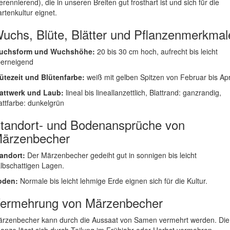
erennierend), die in unseren Breiten gut frosthart ist und sich für die
rtenkultur eignet.
uchs, Blüte, Blätter und Pflanzenmerkmal
uchsform und Wuchshöhe:
20 bis 30 cm hoch, aufrecht bis leicht
erneigend
ütezeit und Blütenfarbe:
weiß mit gelben Spitzen von Februar bis Apr
attwerk und Laub:
lineal bis lineallanzettlich, Blattrand: ganzrandig,
attfarbe: dunkelgrün
tandort- und Bodenansprüche von
ärzenbecher
andort:
Der Märzenbecher gedeiht gut in sonnigen bis leicht
lbschattigen Lagen.
oden:
Normale bis leicht lehmige Erde eignen sich für die Kultur.
ermehrung von Märzenbecher
rzenbecher kann durch die Aussaat von Samen vermehrt werden. Die