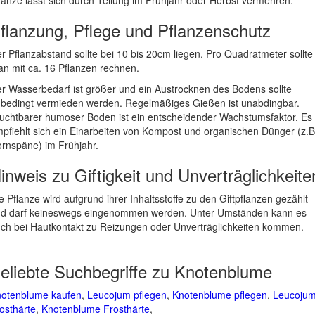
lanze lässt sich durch Teilung im Frühjahr oder Herbst vermehren.
flanzung, Pflege und Pflanzenschutz
r Pflanzabstand sollte bei 10 bis 20cm liegen. Pro Quadratmeter sollte
n mit ca. 16 Pflanzen rechnen.
r Wasserbedarf ist größer und ein Austrocknen des Bodens sollte
bedingt vermieden werden. Regelmäßiges Gießen ist unabdingbar.
uchtbarer humoser Boden ist ein entscheidender Wachstumsfaktor. Es
pfiehlt sich ein Einarbeiten von Kompost und organischen Dünger (z.B
rnspäne) im Frühjahr.
inweis zu Giftigkeit und Unverträglichkeite
e Pflanze wird aufgrund ihrer Inhaltsstoffe zu den Giftpflanzen gezählt
d darf keineswegs eingenommen werden. Unter Umständen kann es
ch bei Hautkontakt zu Reizungen oder Unverträglichkeiten kommen.
eliebte Suchbegriffe zu Knotenblume
otenblume kaufen
,
Leucojum pflegen
,
Knotenblume pflegen
,
Leucoju
osthärte
,
Knotenblume Frosthärte
,