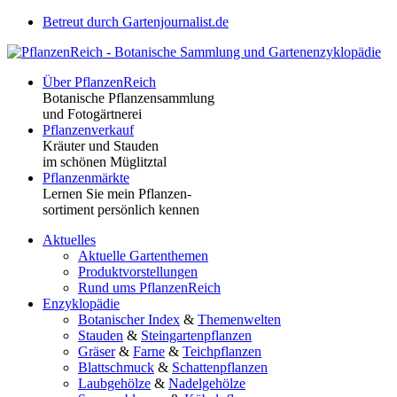
Betreut durch Gartenjournalist.de
Über PflanzenReich
Botanische Pflanzensammlung
und Fotogärtnerei
Pflanzenverkauf
Kräuter und Stauden
im schönen Müglitztal
Pflanzenmärkte
Lernen Sie mein Pflanzen-
sortiment persönlich kennen
Aktuelles
Aktuelle Gartenthemen
Produktvorstellungen
Rund ums PflanzenReich
Enzyklopädie
Botanischer Index
&
Themenwelten
Stauden
&
Steingartenpflanzen
Gräser
&
Farne
&
Teichpflanzen
Blattschmuck
&
Schattenpflanzen
Laubgehölze
&
Nadelgehölze