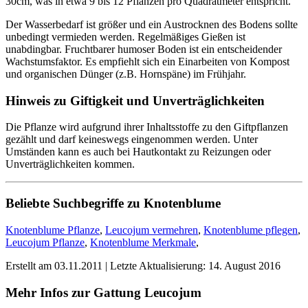
30cm, was in etwa 9 bis 12 Pflanzen pro Quadratmeter entspricht.
Der Wasserbedarf ist größer und ein Austrocknen des Bodens sollte
unbedingt vermieden werden. Regelmäßiges Gießen ist
unabdingbar. Fruchtbarer humoser Boden ist ein entscheidender
Wachstumsfaktor. Es empfiehlt sich ein Einarbeiten von Kompost
und organischen Dünger (z.B. Hornspäne) im Frühjahr.
Hinweis zu Giftigkeit und Unverträglichkeiten
Die Pflanze wird aufgrund ihrer Inhaltsstoffe zu den Giftpflanzen
gezählt und darf keineswegs eingenommen werden. Unter
Umständen kann es auch bei Hautkontakt zu Reizungen oder
Unverträglichkeiten kommen.
Beliebte Suchbegriffe zu Knotenblume
Knotenblume Pflanze
,
Leucojum vermehren
,
Knotenblume pflegen
,
Leucojum Pflanze
,
Knotenblume Merkmale
,
Erstellt am
03.11.2011
| Letzte Aktualisierung:
14. August 2016
Mehr Infos zur Gattung
Leucojum