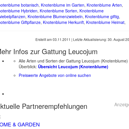
otenblume botanisch
,
Knotenblume im Garten
,
Knotenblume Arten
,
otenblume Hybriden
,
Knotenblume Sorten
,
Knotenblume
iebelpflanzen
,
Knotenblume Blumenzwiebeln
,
Knotenblume giftig
,
otenblume Giftpflanze
,
Knotenblume Herkunft
,
Knotenblume Heimat
,
Erstellt am
03.11.2011
| Letzte Aktualisierung:
30. August 2
ehr Infos zur Gattung
Leucojum
Alle Arten und Sorten der Gattung Leucojum (Knotenblume)
Überblick:
Übersicht Leucojum (Knotenblume)
Preiswerte Angebote von online suchen
ktuelle
Partnerempfehlungen
Anzeig
OME & GARDEN