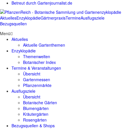
Betreut durch Gartenjournalist.de
Aktuelles
Enzyklopädie
Gärtnerpraxis
Termine
Ausflugsziele
Bezugsquellen
Menü
Aktuelles
Aktuelle Gartenthemen
Enzyklopädie
Themenwelten
Botanischer Index
Termine & Veranstaltungen
Übersicht
Gartenmessen
Pflanzenmärkte
Ausflugsziele
Übersicht
Botanische Gärten
Blumengärten
Kräutergärten
Rosengärten
Bezugsquellen & Shops