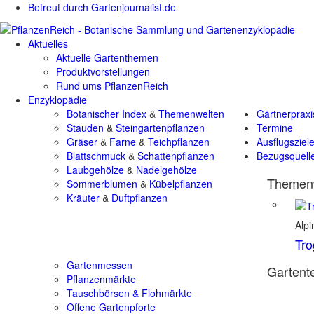
Betreut durch Gartenjournalist.de
Aktuelles
Aktuelle Gartenthemen
Produktvorstellungen
Rund ums PflanzenReich
Enzyklopädie
Botanischer Index
&
Themenwelten
Gärtnerpraxi
Stauden
&
Steingartenpflanzen
Termine
Gräser
&
Farne
&
Teichpflanzen
Ausflugsziel
Blattschmuck
&
Schattenpflanzen
Bezugsquell
Laubgehölze
&
Nadelgehölze
Themenw
Sommerblumen
&
Kübelpflanzen
Kräuter
&
Duftpflanzen
Alp
Tro
Gartenmessen
Gartente
Pflanzenmärkte
Tauschbörsen & Flohmärkte
Offene Gartenpforte