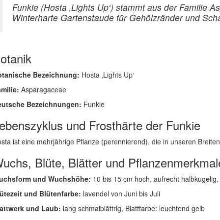
Funkie (Hosta ‚Lights Up‘) stammt aus der Familie 
Winterharte Gartenstaude für Gehölzränder und Schat
otanik
otanische Bezeichnung:
Hosta ‚Lights Up‘
milie:
Asparagaceae
eutsche Bezeichnungen:
Funkie
ebenszyklus und Frosthärte der Funkie
sta ist eine mehrjährige Pflanze (perennierend), die in unseren Breiten g
uchs, Blüte, Blätter und Pflanzenmerkmal
uchsform und Wuchshöhe:
10 bis 15 cm hoch, aufrecht halbkugelig,
ütezeit und Blütenfarbe:
lavendel von Juni bis Juli
attwerk und Laub:
lang schmalblättrig, Blattfarbe: leuchtend gelb