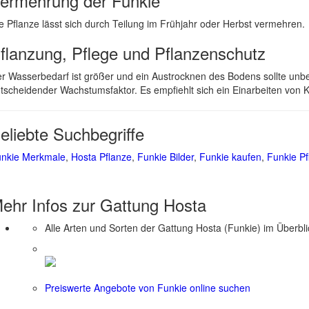
ermehrung der Funkie
e Pflanze lässt sich durch Teilung im Frühjahr oder Herbst vermehren.
flanzung, Pflege und Pflanzenschutz
r Wasserbedarf ist größer und ein Austrocknen des Bodens sollte unb
tscheidender Wachstumsfaktor. Es empfiehlt sich ein Einarbeiten von
eliebte Suchbegriffe
nkie Merkmale
,
Hosta Pflanze
,
Funkie Bilder
,
Funkie kaufen
,
Funkie Pf
ehr Infos zur Gattung
Hosta
Alle Arten und Sorten der Gattung Hosta (Funkie) im Überbl
Preiswerte Angebote von Funkie online suchen