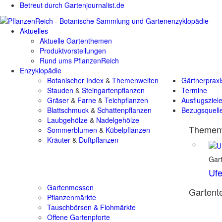
Betreut durch Gartenjournalist.de
Aktuelles
Aktuelle Gartenthemen
Produktvorstellungen
Rund ums PflanzenReich
Enzyklopädie
Botanischer Index
&
Themenwelten
Gärtnerpraxi
Stauden
&
Steingartenpflanzen
Termine
Gräser
&
Farne
&
Teichpflanzen
Ausflugsziel
Blattschmuck
&
Schattenpflanzen
Bezugsquell
Laubgehölze
&
Nadelgehölze
Themenw
Sommerblumen
&
Kübelpflanzen
Kräuter
&
Duftpflanzen
Gart
Ufe
Gartenmessen
Gartente
Pflanzenmärkte
Tauschbörsen & Flohmärkte
Offene Gartenpforte