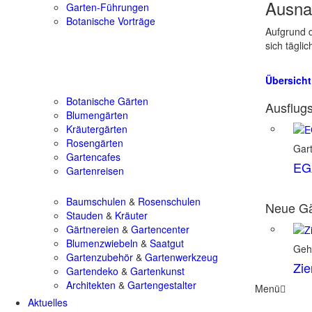
Ausna
Garten-Führungen
Botanische Vorträge
Aufgrund d
sich tägli
Übersicht
Botanische Gärten
Ausflugs
Blumengärten
Kräutergärten
Rosengärten
Gart
Gartencafes
EGA
Gartenreisen
Baumschulen
&
Rosenschulen
Neue Gä
Stauden
&
Kräuter
Gärtnereien
&
Gartencenter
Blumenzwiebeln
&
Saatgut
Geh
Gartenzubehör
&
Gartenwerkzeug
Zie
Gartendeko
&
Gartenkunst
Architekten
&
Gartengestalter
Menü
Aktuelles