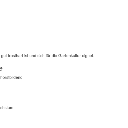
ut frosthart ist und sich für die Gartenkultur eignet.
e
 horstbildend
achstum.