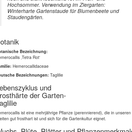
Hochsommer. Verwendung im Ziergarten:
Winterharte Gartenstaude für Blumenbeete und
Staudengärten.
otanik
otanische Bezeichnung:
merocallis ‚Tetra Rot‘
milie:
Hemerocallidaceae
eutsche Bezeichnungen:
Taglilie
ebenszyklus und
rosthärte der Garten-
aglilie
merocallis ist eine mehrjährige Pflanze (perennierend), die in unseren
eiten gut frosthart ist und sich für die Gartenkultur eignet.
uchs, Blüte, Blätter und Pflanzenmerkmal