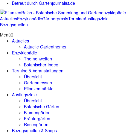
Betreut durch Gartenjournalist.de
Aktuelles
Enzyklopädie
Gärtnerpraxis
Termine
Ausflugsziele
Bezugsquellen
Menü
Aktuelles
Aktuelle Gartenthemen
Enzyklopädie
Themenwelten
Botanischer Index
Termine & Veranstaltungen
Übersicht
Gartenmessen
Pflanzenmärkte
Ausflugsziele
Übersicht
Botanische Gärten
Blumengärten
Kräutergärten
Rosengärten
Bezugsquellen & Shops