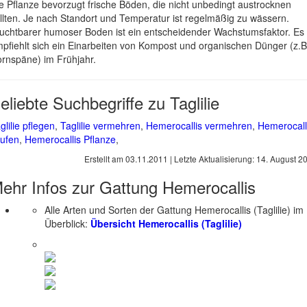
e Pflanze bevorzugt frische Böden, die nicht unbedingt austrocknen
llten. Je nach Standort und Temperatur ist regelmäßig zu wässern.
uchtbarer humoser Boden ist ein entscheidender Wachstumsfaktor. Es
pfiehlt sich ein Einarbeiten von Kompost und organischen Dünger (z.B
rnspäne) im Frühjahr.
eliebte Suchbegriffe zu Taglilie
glilie pflegen
,
Taglilie vermehren
,
Hemerocallis vermehren
,
Hemerocall
ufen
,
Hemerocallis Pflanze
,
Erstellt am
03.11.2011
| Letzte Aktualisierung:
14. August 2
ehr Infos zur Gattung
Hemerocallis
Alle Arten und Sorten der Gattung Hemerocallis (Taglilie) im
Überblick:
Übersicht Hemerocallis (Taglilie)