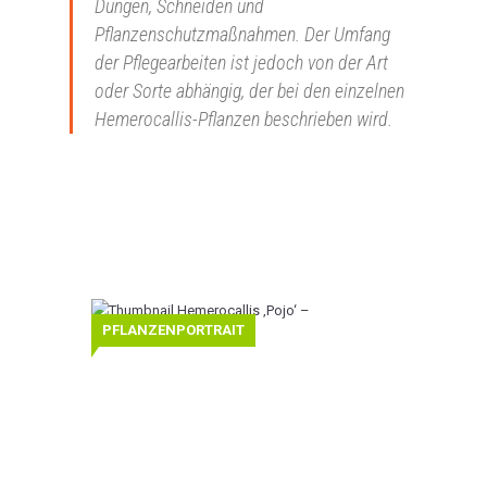
Düngen, Schneiden und
Pflanzenschutzmaßnahmen. Der Umfang
der Pflegearbeiten ist jedoch von der Art
oder Sorte abhängig, der bei den einzelnen
Hemerocallis-Pflanzen beschrieben wird.
Hemerocallis
PFLANZENPORTRAIT
‚Pojo‘
–
Taglilie
Taglilie
(Hemerocallis
‚Pojo‘)