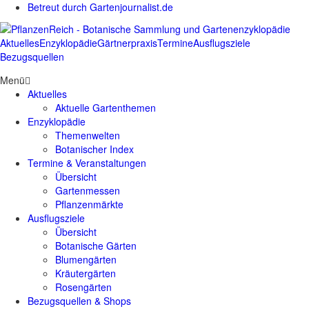
Betreut durch Gartenjournalist.de
Aktuelles
Enzyklopädie
Gärtnerpraxis
Termine
Ausflugsziele
Bezugsquellen
Menü
Aktuelles
Aktuelle Gartenthemen
Enzyklopädie
Themenwelten
Botanischer Index
Termine & Veranstaltungen
Übersicht
Gartenmessen
Pflanzenmärkte
Ausflugsziele
Übersicht
Botanische Gärten
Blumengärten
Kräutergärten
Rosengärten
Bezugsquellen & Shops