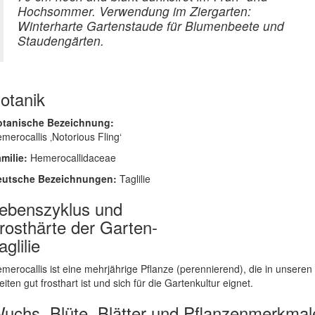
Hochsommer. Verwendung im Ziergarten:
Winterharte Gartenstaude für Blumenbeete und
Staudengärten.
otanik
otanische Bezeichnung:
merocallis ‚Notorious Fling‘
milie:
Hemerocallidaceae
eutsche Bezeichnungen:
Taglilie
ebenszyklus und
rosthärte der Garten-
aglilie
merocallis ist eine mehrjährige Pflanze (perennierend), die in unseren
eiten gut frosthart ist und sich für die Gartenkultur eignet.
uchs, Blüte, Blätter und Pflanzenmerkmal