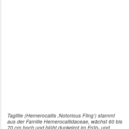
Taglilie (Hemerocallis ‚Notorious Fling‘) stammt
aus der Familie Hemerocallidaceae, wächst 60 bis
70 cm hoch und blüht dunkelrot im Früh- und