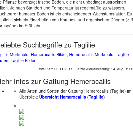
e Pflanze bevorzugt frische Böden, die nicht unbedingt austrocknen
llten. Je nach Standort und Temperatur ist regelmäßig zu wässern.
uchtbarer humoser Boden ist ein entscheidender Wachstumsfaktor. Es
pfiehlt sich ein Einarbeiten von Kompost und organischen Dünger (z.B
rnspäne) im Frühjahr.
eliebte Suchbegriffe zu Taglilie
glilie Merkmale
,
Hemerocallis Bilder
,
Hemerocallis Merkmale
,
Taglilie
ufen
,
Taglilie Bilder
,
Erstellt am
03.11.2011
| Letzte Aktualisierung:
14. August 2
ehr Infos zur Gattung
Hemerocallis
Alle Arten und Sorten der Gattung Hemerocallis (Taglilie) im
Überblick:
Übersicht Hemerocallis (Taglilie)