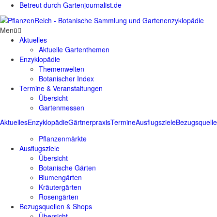
Betreut durch Gartenjournalist.de
Menü
Aktuelles
Aktuelle Gartenthemen
Enzyklopädie
Themenwelten
Botanischer Index
Termine & Veranstaltungen
Übersicht
Gartenmessen
Aktuelles
Enzyklopädie
Gärtnerpraxis
Termine
Ausflugsziele
Bezugsquell
Pflanzenmärkte
Ausflugsziele
Übersicht
Botanische Gärten
Blumengärten
Kräutergärten
Rosengärten
Bezugsquellen & Shops
Übersicht