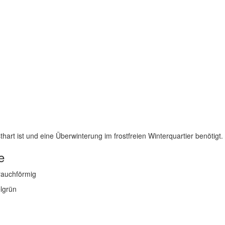
thart ist und eine Überwinterung im frostfreien Winterquartier benötigt.
e
trauchförmig
elgrün