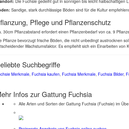
andort:
Die Fuchsie gedeiht gut in sonnigen bis leicht halbschattigen 
oden:
Sandige, stark durchlässige Böden sind für die Kultur empfehlen
flanzung, Pflege und Pflanzenschutz
. 30cm Pflanzabstand erfordert einen Pflanzenbedarf von ca. 9 Pflanz
e Pflanze bevorzugt frische Böden, die nicht unbedingt austrocknen so
tscheidender Wachstumsfaktor. Es empfiehlt sich ein Einarbeiten von
eliebte Suchbegriffe
chsie Merkmale
,
Fuchsia kaufen
,
Fuchsia Merkmale
,
Fuchsia Bilder
,
F
ehr Infos zur Gattung
Fuchsia
Alle Arten und Sorten der Gattung Fuchsia (Fuchsie) im Übe
Preiswerte Angebote von Fuchsie online suchen