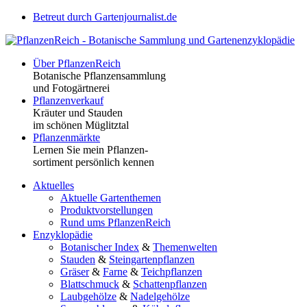
Betreut durch Gartenjournalist.de
Über PflanzenReich
Botanische Pflanzensammlung
und Fotogärtnerei
Pflanzenverkauf
Kräuter und Stauden
im schönen Müglitztal
Pflanzenmärkte
Lernen Sie mein Pflanzen-
sortiment persönlich kennen
Aktuelles
Aktuelle Gartenthemen
Produktvorstellungen
Rund ums PflanzenReich
Enzyklopädie
Botanischer Index
&
Themenwelten
Stauden
&
Steingartenpflanzen
Gräser
&
Farne
&
Teichpflanzen
Blattschmuck
&
Schattenpflanzen
Laubgehölze
&
Nadelgehölze