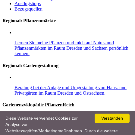
Ausflugstipps
Bezugsquellen
Regional: Pflanzenmärkte
Lernen Sie meine Pflanzen und mich auf Natur- und
Pflanzenmärkten im Raum Dresden und Sachsen persönlich
kennen.
Regional:
Gartengestaltung
Beratung bei der Anlage und Umgestaltung von Haus- und
Privatgärten im Raum Dresden und Ostsachsen.
Gartenenzyklopädie PflanzenReich
Entdecken Sie im Gartenlexikon mehr als 8.000 Pflanzen, 10.000
Diese Website verwendet Cookies zur
Verstanden
Bilder und viele nützliche und wertvolle Garten- und Pflegetipps für
Analyse von
Einsteiger und Gartenprofis.
Websitezugriffen/Marketingmaßnahmen. Durch die weitere