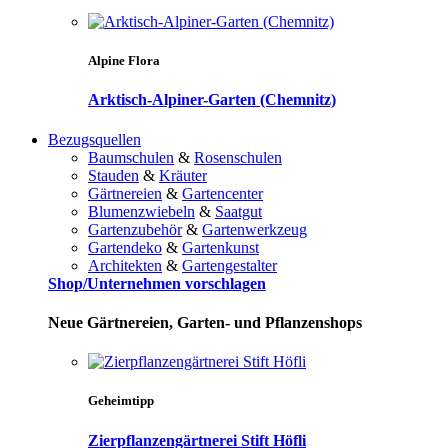
Alpine Flora
Arktisch-Alpiner-Garten (Chemnitz)
Bezugsquellen
Baumschulen
&
Rosenschulen
Stauden
&
Kräuter
Gärtnereien
&
Gartencenter
Blumenzwiebeln
&
Saatgut
Gartenzubehör
&
Gartenwerkzeug
Gartendeko
&
Gartenkunst
Architekten
&
Gartengestalter
Shop/Unternehmen vorschlagen
Neue Gärtnereien, Garten- und Pflanzenshops
Geheimtipp
Zierpflanzengärtnerei Stift Höfli