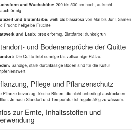
uchsform und Wuchshöhe:
200 bis 500 cm hoch, aufrecht
rauchförmig
ütezeit und Blütenfarbe:
weiß bis blassrosa von Mai bis Juni, Samen
d Frucht: hellgelbe Früchte
attwerk und Laub:
breit eiförmig, Blattfarbe: dunkelgrün
tandort- und Bodenansprüche der Quitte
andort:
Die Quitte liebt sonnige bis vollsonnige Plätze.
oden:
Sandige, stark durchlässige Böden sind für die Kultur
pfehlenswert.
flanzung, Pflege und Pflanzenschutz
e Pflanze bevorzugt frische Böden, die nicht unbedingt austrocknen
llten. Je nach Standort und Temperatur ist regelmäßig zu wässern.
nfos zur Ernte, Inhaltsstoffen und
erwendung