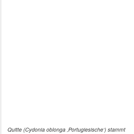
Quitte (Cydonia oblonga ‚Portugiesische‘) stammt