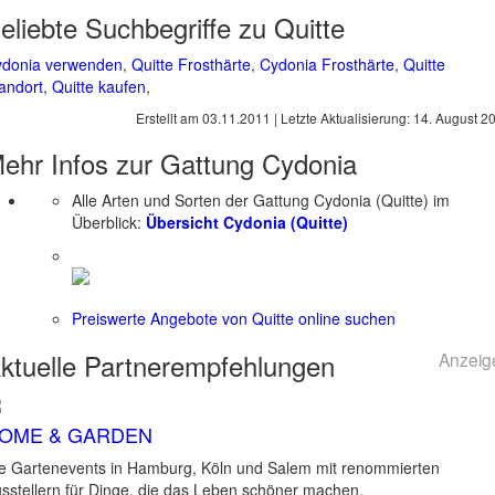
eliebte Suchbegriffe zu Quitte
donia verwenden
,
Quitte Frosthärte
,
Cydonia Frosthärte
,
Quitte
andort
,
Quitte kaufen
,
Erstellt am
03.11.2011
| Letzte Aktualisierung:
14. August 2
ehr Infos zur Gattung
Cydonia
Alle Arten und Sorten der Gattung Cydonia (Quitte) im
Überblick:
Übersicht Cydonia (Quitte)
Preiswerte Angebote von Quitte online suchen
ktuelle
Partnerempfehlungen
Anzeig
OME & GARDEN
e Gartenevents in Hamburg, Köln und Salem mit renommierten
sstellern für Dinge, die das Leben schöner machen.