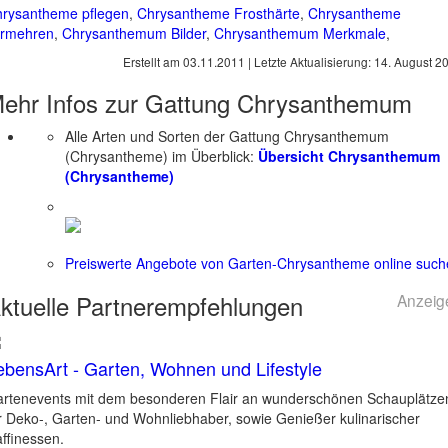
rysantheme pflegen
,
Chrysantheme Frosthärte
,
Chrysantheme
ermehren
,
Chrysanthemum Bilder
,
Chrysanthemum Merkmale
,
Erstellt am
03.11.2011
| Letzte Aktualisierung:
14. August 2
ehr Infos zur Gattung
Chrysanthemum
Alle Arten und Sorten der Gattung Chrysanthemum
(Chrysantheme) im Überblick:
Übersicht Chrysanthemum
(Chrysantheme)
Preiswerte Angebote von Garten-Chrysantheme online suc
ktuelle
Partnerempfehlungen
Anzeig
ebensArt - Garten, Wohnen und Lifestyle
rtenevents mit dem besonderen Flair an wunderschönen Schauplätze
r Deko-, Garten- und Wohnliebhaber, sowie Genießer kulinarischer
ffinessen.