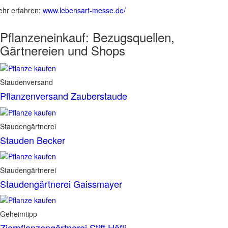
hr erfahren:
www.lebensart-messe.de/
Pflanzeneinkauf:
Bezugsquellen,
Gärtnereien und Shops
Staudenversand
Pflanzenversand Zauberstaude
Staudengärtnerei
Stauden Becker
Staudengärtnerei
Staudengärtnerei Gaissmayer
Geheimtipp
Zierpflanzengärtnerei Stift Höfli