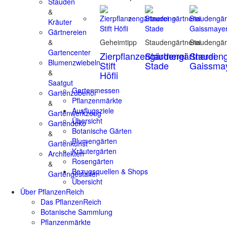
Stauden
&
Kräuter
Gärtnereien
&
Geheimtipp
Staudengärtnerei
Staudengär
Gartencenter
Zierpflanzengärtnerei
Staudengärtnerei
Staudeng
Blumenzwiebeln
Stift
Stade
Gaissma
&
Höfli
Saatgut
Gartenmessen
Gartenzubehör
Pflanzenmärkte
&
Ausflugsziele
Gartenwerkzeug
Übersicht
Gartendeko
Botanische Gärten
&
Blumengärten
Gartenkunst
Kräutergärten
Architekten
Rosengärten
&
Bezugsquellen & Shops
Gartengestalter
Übersicht
Über PflanzenReich
Das PflanzenReich
Botanische Sammlung
Pflanzenmärkte