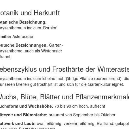
otanik und Herkunft
otanische Bezeichnung:
rysanthemum indicum ‚Bornim‘
milie:
Asteraceae
eutsche Bezeichnungen:
Garten-
rysantheme, auch als Winteraster
kannt
ebenszyklus und Frosthärte der Winterast
rysanthemum indicum ist eine mehrjährige Pflanze (perennierend), di
 unseren Breiten gut frosthart ist und sich für die Gartenkultur eignet.
uchs, Blüte, Blätter und Pflanzenmerkmal
uchsform und Wuchshöhe:
70 bis 90 cm hoch, aufrecht
ütezeit und Blütenfarbe:
braunrot von September bis Oktober
attwerk und Laub:
oval, eiförmig, verkehrt eiförmig, Blattrand: gelappt