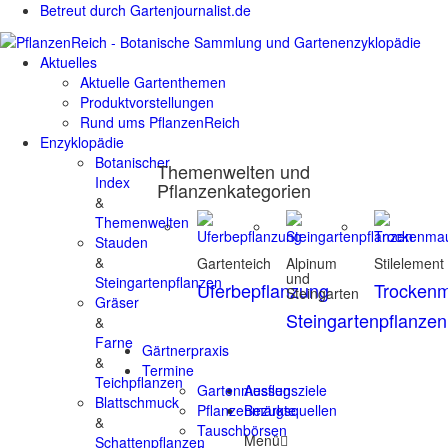
Betreut durch Gartenjournalist.de
Aktuelles
Aktuelle Gartenthemen
Produktvorstellungen
Rund ums PflanzenReich
Enzyklopädie
Botanischer
Themenwelten und
Index
Pflanzenkategorien
&
Themenwelten
Stauden
&
Gartenteich
Alpinum
Stilelement
und
Steingartenpflanzen
Uferbepflanzung
Trocken
Steingarten
Gräser
Steingartenpflanzen
&
Farne
Gärtnerpraxis
&
Termine
Teichpflanzen
Gartenmessen
Ausflugsziele
Blattschmuck
Pflanzenmärkte
Bezugsquellen
&
Tauschbörsen
Menü
Schattenpflanzen