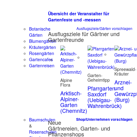
Übersicht der Veranstalter für
Gartenfeste und -messen
Botanische
Ausflugsziele/Gärten vorschlagen
Ausflugsziele für Gärtner und
Gärten
Gartenfreunde
Blumengärten
Kräutergärten
Rosengärten
Gartencafes
Gartenreisen
Spreewald-
Kräuter
Garten-
Geheimtipp
Alpine
Arznei-
Flora
und
Pfarrgarten
Arktisch-
Gewürzpf
Saxdorf
Alpiner-
(Burg)
(Uebigau-
Garten
Wahrenbrück)
(Chemnitz)
Baumschulen
Shop/Unternehmen vorschlagen
Neue
&
Gärtnereien, Garten- und
Rosenschulen
Pflanzenshops