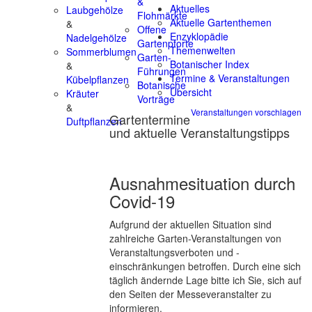
&
Aktuelles
Laubgehölze
Flohmärkte
Aktuelle Gartenthemen
&
Offene
Enzyklopädie
Nadelgehölze
Gartenpforte
Themenwelten
Sommerblumen
Garten-
Botanischer Index
&
Führungen
Termine & Veranstaltungen
Kübelpflanzen
Botanische
Übersicht
Kräuter
Vorträge
&
Veranstaltungen vorschlagen
Gartentermine
Duftpflanzen
und aktuelle Veranstaltungstipps
Ausnahmesituation durch
Covid-19
Aufgrund der aktuellen Situation sind
zahlreiche Garten-Veranstaltungen von
Veranstaltungsverboten und -
einschränkungen betroffen. Durch eine sich
täglich ändernde Lage bitte ich Sie, sich auf
den Seiten der Messeveranstalter zu
informieren.