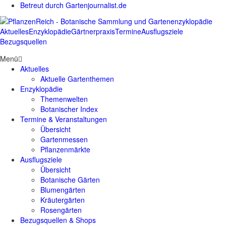
Betreut durch Gartenjournalist.de
Aktuelles
Enzyklopädie
Gärtnerpraxis
Termine
Ausflugsziele
Bezugsquellen
Menü
Aktuelles
Aktuelle Gartenthemen
Enzyklopädie
Themenwelten
Botanischer Index
Termine & Veranstaltungen
Übersicht
Gartenmessen
Pflanzenmärkte
Ausflugsziele
Übersicht
Botanische Gärten
Blumengärten
Kräutergärten
Rosengärten
Bezugsquellen & Shops