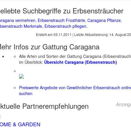
eliebte Suchbegriffe zu Erbsensträucher
aragana vermehren
,
Erbsenstrauch Frosthärte
,
Caragana Pflanze
,
bsenstrauch Merkmale
,
Erbsenstrauch pflegen
,
Erstellt am
03.11.2011
| Letzte Aktualisierung:
14. August 2
ehr Infos zur Gattung
Caragana
Alle Arten und Sorten der Gattung Caragana (Erbsenstrauch
im Überblick:
Übersicht Caragana (Erbsenstrauch)
Preiswerte Angebote von Gewöhnlicher Erbsenstrauch onlin
suchen
ktuelle
Partnerempfehlungen
Anzeig
OME & GARDEN