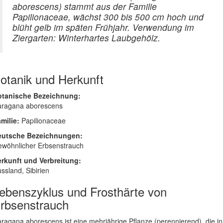
aborescens) stammt aus der Familie
Papilionaceae, wächst 300 bis 500 cm hoch und
blüht gelb im späten Frühjahr. Verwendung im
Ziergarten: Winterhartes Laubgehölz.
otanik und Herkunft
otanische Bezeichnung:
ragana aborescens
milie:
Papilionaceae
eutsche Bezeichnungen:
wöhnlicher Erbsenstrauch
rkunft und Verbreitung:
ssland, Sibirien
ebenszyklus und Frosthärte von
rbsenstrauch
ragana aborescens ist eine mehrjährige Pflanze (perennierend), die in