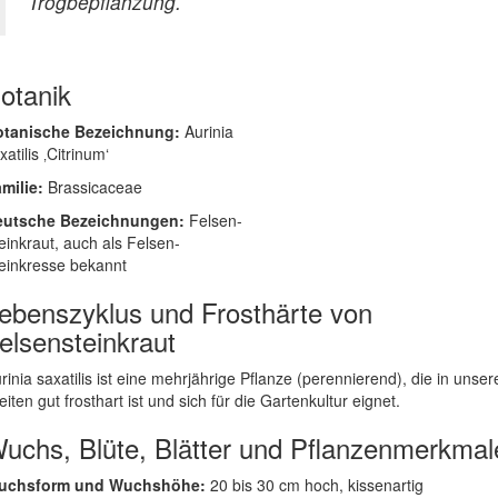
Trogbepflanzung.
otanik
otanische Bezeichnung:
Aurinia
xatilis ‚Citrinum‘
milie:
Brassicaceae
eutsche Bezeichnungen:
Felsen-
einkraut, auch als Felsen-
einkresse bekannt
ebenszyklus und Frosthärte von
elsensteinkraut
rinia saxatilis ist eine mehrjährige Pflanze (perennierend), die in unser
eiten gut frosthart ist und sich für die Gartenkultur eignet.
uchs, Blüte, Blätter und Pflanzenmerkmal
uchsform und Wuchshöhe:
20 bis 30 cm hoch, kissenartig