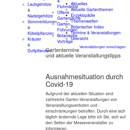
&
Aktuelles
Laubgehölze
Flohmärkte
Aktuelle Gartenthemen
&
Offene
Enzyklopädie
Nadelgehölze
Gartenpforte
Themenwelten
Sommerblumen
Garten-
Botanischer Index
&
Führungen
Termine & Veranstaltungen
Kübelpflanzen
Botanische
Übersicht
Kräuter
Vorträge
&
Veranstaltungen vorschlagen
Gartentermine
Duftpflanzen
und aktuelle Veranstaltungstipps
Ausnahmesituation durch
Covid-19
Aufgrund der aktuellen Situation sind
zahlreiche Garten-Veranstaltungen von
Veranstaltungsverboten und -
einschränkungen betroffen. Durch eine sich
täglich ändernde Lage bitte ich Sie, sich auf
den Seiten der Messeveranstalter zu
informieren.