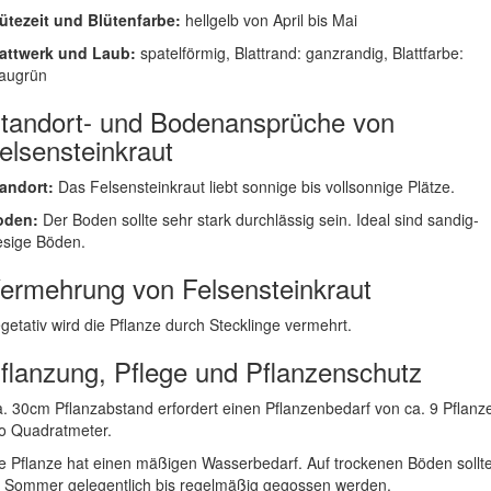
ütezeit und Blütenfarbe:
hellgelb von April bis Mai
attwerk und Laub:
spatelförmig, Blattrand: ganzrandig, Blattfarbe:
augrün
tandort- und Bodenansprüche von
elsensteinkraut
andort:
Das Felsensteinkraut liebt sonnige bis vollsonnige Plätze.
oden:
Der Boden sollte sehr stark durchlässig sein. Ideal sind sandig-
esige Böden.
ermehrung von Felsensteinkraut
getativ wird die Pflanze durch Stecklinge vermehrt.
flanzung, Pflege und Pflanzenschutz
. 30cm Pflanzabstand erfordert einen Pflanzenbedarf von ca. 9 Pflanz
o Quadratmeter.
e Pflanze hat einen mäßigen Wasserbedarf. Auf trockenen Böden sollt
 Sommer gelegentlich bis regelmäßig gegossen werden.