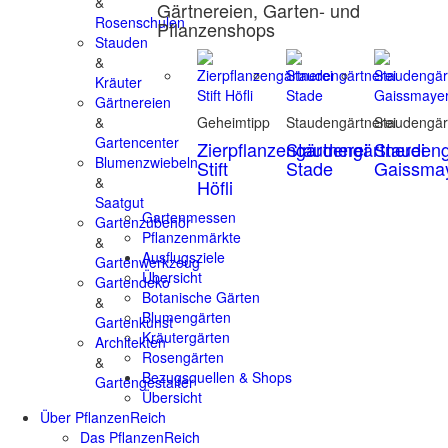
&
Gärtnereien, Garten- und
Rosenschulen
Pflanzenshops
Stauden
&
Kräuter
Gärtnereien
&
Geheimtipp
Staudengärtnerei
Staudengär
Gartencenter
Zierpflanzengärtnerei
Staudengärtnerei
Staudeng
Blumenzwiebeln
Stift
Stade
Gaissma
&
Höfli
Saatgut
Gartenmessen
Gartenzubehör
Pflanzenmärkte
&
Ausflugsziele
Gartenwerkzeug
Übersicht
Gartendeko
Botanische Gärten
&
Blumengärten
Gartenkunst
Kräutergärten
Architekten
Rosengärten
&
Bezugsquellen & Shops
Gartengestalter
Übersicht
Über PflanzenReich
Das PflanzenReich