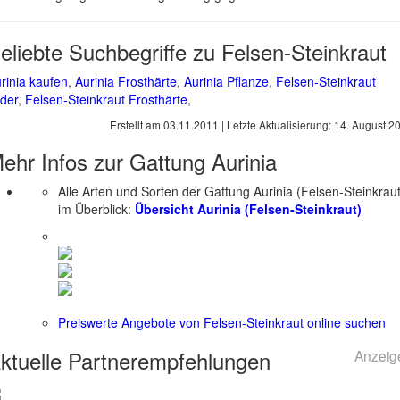
eliebte Suchbegriffe zu Felsen-Steinkraut
rinia kaufen
,
Aurinia Frosthärte
,
Aurinia Pflanze
,
Felsen-Steinkraut
lder
,
Felsen-Steinkraut Frosthärte
,
Erstellt am
03.11.2011
| Letzte Aktualisierung:
14. August 2
ehr Infos zur Gattung
Aurinia
Alle Arten und Sorten der Gattung Aurinia (Felsen-Steinkraut
im Überblick:
Übersicht Aurinia (Felsen-Steinkraut)
Preiswerte Angebote von Felsen-Steinkraut online suchen
ktuelle
Partnerempfehlungen
Anzeig