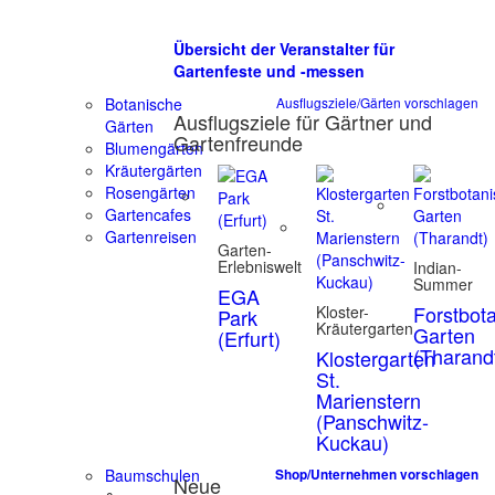
Übersicht der Veranstalter für
Gartenfeste und -messen
Botanische
Ausflugsziele/Gärten vorschlagen
Ausflugsziele für Gärtner und
Gärten
Gartenfreunde
Blumengärten
Kräutergärten
Rosengärten
Gartencafes
Gartenreisen
Garten-
Erlebniswelt
Indian-
Summer
EGA
Forstbot
Kloster-
Park
Kräutergarten
Garten
(Erfurt)
(Tharand
Klostergarten
St.
Marienstern
(Panschwitz-
Kuckau)
Baumschulen
Shop/Unternehmen vorschlagen
Neue