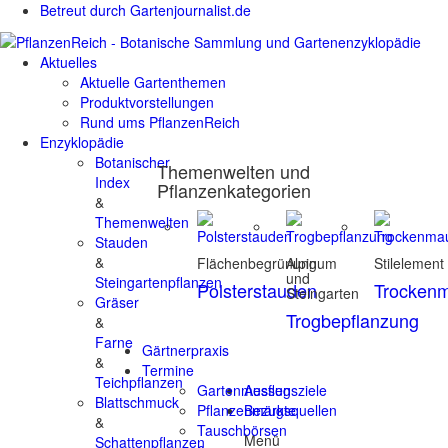
Betreut durch Gartenjournalist.de
Aktuelles
Aktuelle Gartenthemen
Produktvorstellungen
Rund ums PflanzenReich
Enzyklopädie
Botanischer
Themenwelten und
Index
Pflanzenkategorien
&
Themenwelten
Stauden
&
Flächenbegrünung
Alpinum
Stilelement
und
Steingartenpflanzen
Polsterstauden
Trocken
Steingarten
Gräser
Trogbepflanzung
&
Farne
Gärtnerpraxis
&
Termine
Teichpflanzen
Gartenmessen
Ausflugsziele
Blattschmuck
Pflanzenmärkte
Bezugsquellen
&
Tauschbörsen
Menü
Schattenpflanzen