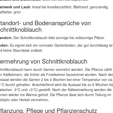
attwerk und Laub:
lineal bis lineallanzettlich, Blattrand: ganzrandig,
attfarbe: grün
tandort- und Bodenansprüche von
chnittknoblauch
andort:
Der Schnittknoblauch liebt sonnige bis vollsonnige Plätze.
oden:
Es eignet sich ein normaler Gartenboden, der gut durchlässig ist
d keine Staunässe zulässt.
ermehrung von Schnittknoblauch
hnittknoblauch kann durch Samen vermehrt werden. Die Pflanze zählt
n Kaltkeimern, die früher als Frostkeimer bezeichnet wurden. Nach de
ssaat werden die Samen 2 bis 4 Wochen bei einer Temperatur von ca.
°C feucht gehalten. Anschließend wird die Aussaat bis zu 6 Wochen kü
wischen -3°C und +3°C) gestellt. Nach der Kälteeinwirkung werden die
men wieder ins Warme geholt. Die Pflanze lässt sich durch Teilung im
ühjahr oder Herbst vermehren.
flanzung, Pflege und Pflanzenschutz