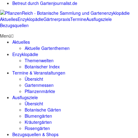
Betreut durch Gartenjournalist.de
Aktuelles
Enzyklopädie
Gärtnerpraxis
Termine
Ausflugsziele
Bezugsquellen
Menü
Aktuelles
Aktuelle Gartenthemen
Enzyklopädie
Themenwelten
Botanischer Index
Termine & Veranstaltungen
Übersicht
Gartenmessen
Pflanzenmärkte
Ausflugsziele
Übersicht
Botanische Gärten
Blumengärten
Kräutergärten
Rosengärten
Bezugsquellen & Shops