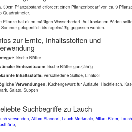
. 30cm Pflanzabstand erfordert einen Pflanzenbedarf von ca. 9 Pflanz
o Quadratmeter.
e Pflanze hat einen mäßigen Wasserbedarf. Auf trockenen Böden sollt
 Sommer gelegentlich bis regelmäßig gegossen werden.
nfos zur Ernte, Inhaltsstoffen und
erwendung
ntegut:
frische Blätter
timaler Erntezeitraum:
frische Blätter ganzjährig
kannte Inhaltsstoffe:
verschiedene Sulfide, Linalool
ögliche Verwendungen:
Küchengewürz für Aufläufe, Hackfleisch, Käs
ark, Salate, Suppen
eliebte Suchbegriffe zu Lauch
auch verwenden
,
Allium Standort
,
Lauch Merkmale
,
Allium Bilder
,
Lauch
osthärte
,