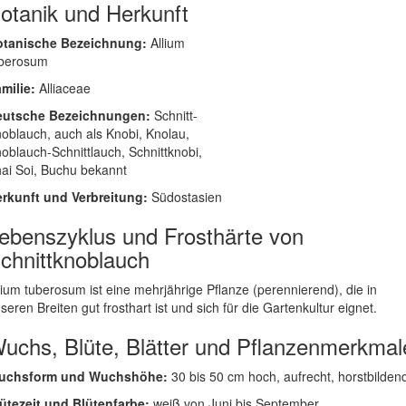
otanik und Herkunft
otanische Bezeichnung:
Allium
uberosum
milie:
Alliaceae
eutsche Bezeichnungen:
Schnitt-
oblauch, auch als Knobi, Knolau,
oblauch-Schnittlauch, Schnittknobi,
ai Soi, Buchu bekannt
rkunft und Verbreitung:
Südostasien
ebenszyklus und Frosthärte von
chnittknoblauch
lium tuberosum ist eine mehrjährige Pflanze (perennierend), die in
seren Breiten gut frosthart ist und sich für die Gartenkultur eignet.
uchs, Blüte, Blätter und Pflanzenmerkmal
uchsform und Wuchshöhe:
30 bis 50 cm hoch, aufrecht, horstbilden
ütezeit und Blütenfarbe:
weiß von Juni bis September