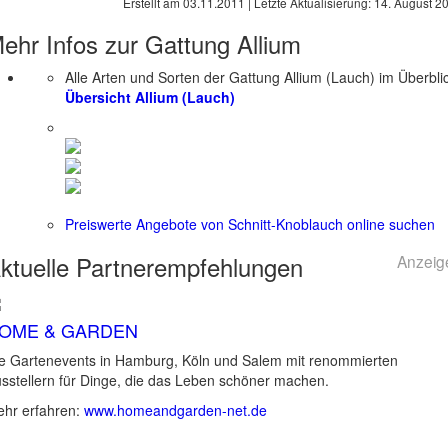
Erstellt am
03.11.2011
| Letzte Aktualisierung:
14. August 2
ehr Infos zur Gattung
Allium
Alle Arten und Sorten der Gattung Allium (Lauch) im Überbli
Übersicht Allium (Lauch)
Preiswerte Angebote von Schnitt-Knoblauch online suchen
ktuelle
Partnerempfehlungen
Anzeig
OME & GARDEN
e Gartenevents in Hamburg, Köln und Salem mit renommierten
sstellern für Dinge, die das Leben schöner machen.
hr erfahren:
www.homeandgarden-net.de