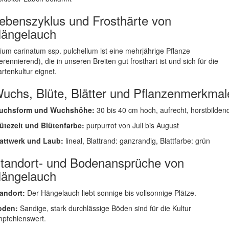
ebenszyklus und Frosthärte von
ängelauch
lium carinatum ssp. pulchellum ist eine mehrjährige Pflanze
erennierend), die in unseren Breiten gut frosthart ist und sich für die
rtenkultur eignet.
uchs, Blüte, Blätter und Pflanzenmerkmal
uchsform und Wuchshöhe:
30 bis 40 cm hoch, aufrecht, horstbilden
ütezeit und Blütenfarbe:
purpurrot von Juli bis August
attwerk und Laub:
lineal, Blattrand: ganzrandig, Blattfarbe: grün
tandort- und Bodenansprüche von
ängelauch
andort:
Der Hängelauch liebt sonnige bis vollsonnige Plätze.
oden:
Sandige, stark durchlässige Böden sind für die Kultur
pfehlenswert.