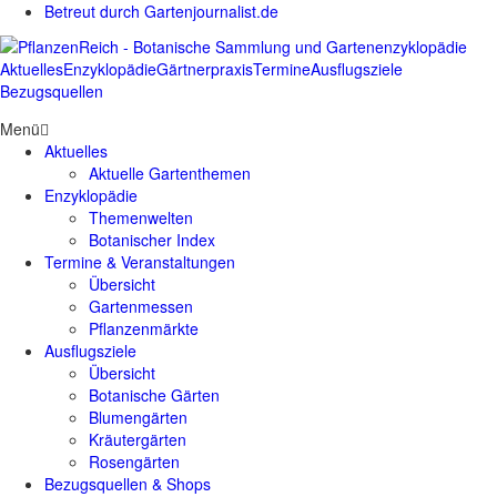
Betreut durch Gartenjournalist.de
Aktuelles
Enzyklopädie
Gärtnerpraxis
Termine
Ausflugsziele
Bezugsquellen
Menü
Aktuelles
Aktuelle Gartenthemen
Enzyklopädie
Themenwelten
Botanischer Index
Termine & Veranstaltungen
Übersicht
Gartenmessen
Pflanzenmärkte
Ausflugsziele
Übersicht
Botanische Gärten
Blumengärten
Kräutergärten
Rosengärten
Bezugsquellen & Shops