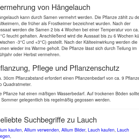
ermehrung von Hängelauch
ngelauch kann durch Samen vermehrt werden. Die Pflanze zählt zu d
ltkeimern, die früher als Frostkeimer bezeichnet wurden. Nach der
ssaat werden die Samen 2 bis 4 Wochen bei einer Temperatur von ca.
°C feucht gehalten. Anschließend wird die Aussaat bis zu 6 Wochen kü
wischen -3°C und +3°C) gestellt. Nach der Kälteeinwirkung werden die
men wieder ins Warme geholt. Die Pflanze lässt sich durch Teilung im
ühjahr oder Herbst vermehren.
flanzung, Pflege und Pflanzenschutz
. 30cm Pflanzabstand erfordert einen Pflanzenbedarf von ca. 9 Pflanz
o Quadratmeter.
e Pflanze hat einen mäßigen Wasserbedarf. Auf trockenen Böden sollt
 Sommer gelegentlich bis regelmäßig gegossen werden.
eliebte Suchbegriffe zu Lauch
lium kaufen
,
Allium verwenden
,
Allium Bilder
,
Lauch kaufen
,
Lauch
legen
,