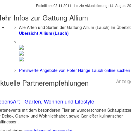
Erstellt am
03.11.2011
| Letzte Aktualisierung:
14. August 2
ehr Infos zur Gattung
Allium
Alle Arten und Sorten der Gattung Allium (Lauch) im Überbli
Übersicht Allium (Lauch)
Preiswerte Angebote von Roter Hänge-Lauch online suchen
ktuelle
Partnerempfehlungen
Anzeig
ebensArt - Garten, Wohnen und Lifestyle
rtenevents mit dem besonderen Flair an wunderschönen Schauplätze
r Deko-, Garten- und Wohnliebhaber, sowie Genießer kulinarischer
ffinessen.
hr erfahren:
www.lebensart-messe.de/