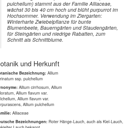
pulchellum) stammt aus der Familie Alliaceae,
wächst 30 bis 40 cm hoch und blüht purpurrot im
Hochsommer. Verwendung im Ziergarten:
Winterharte Zwiebelpflanze für bunte
Blumenbeete, Bauerngärten und Staudengärten,
für Steingärten und niedrige Rabatten, zum
Schnitt als Schnittblume.
otanik und Herkunft
otanische Bezeichnung:
Allium
rinatum ssp. pulchellum
ynonyme:
Allium cirrhosum, Allium
loratum, Allium flavum var.
lchellum, Allium flavum var.
rpurascens, Allium pulchellum
milie:
Alliaceae
eutsche Bezeichnungen:
Roter Hänge-Lauch, auch als Kiel-Lauch,
kielter Lauch bekannt