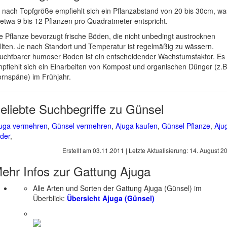
 nach Topfgröße empfiehlt sich ein Pflanzabstand von 20 bis 30cm, wa
 etwa 9 bis 12 Pflanzen pro Quadratmeter entspricht.
e Pflanze bevorzugt frische Böden, die nicht unbedingt austrocknen
llten. Je nach Standort und Temperatur ist regelmäßig zu wässern.
uchtbarer humoser Boden ist ein entscheidender Wachstumsfaktor. Es
pfiehlt sich ein Einarbeiten von Kompost und organischen Dünger (z.B
rnspäne) im Frühjahr.
eliebte Suchbegriffe zu Günsel
uga vermehren
,
Günsel vermehren
,
Ajuga kaufen
,
Günsel Pflanze
,
Aju
lder
,
Erstellt am
03.11.2011
| Letzte Aktualisierung:
14. August 2
ehr Infos zur Gattung
Ajuga
Alle Arten und Sorten der Gattung Ajuga (Günsel) im
Überblick:
Übersicht Ajuga (Günsel)