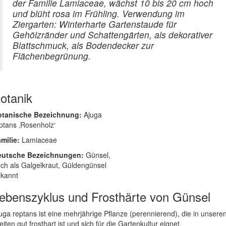
der Familie Lamiaceae, wächst 10 bis 20 cm hoch
und blüht rosa im Frühling. Verwendung im
Ziergarten: Winterharte Gartenstaude für
Gehölzränder und Schattengärten, als dekorativer
Blattschmuck, als Bodendecker zur
Flächenbegrünung.
otanik
otanische Bezeichnung:
Ajuga
ptans ‚Rosenholz‘
milie:
Lamiaceae
eutsche Bezeichnungen:
Günsel,
ch als Galgelkraut, Güldengünsel
kannt
ebenszyklus und Frosthärte von Günsel
uga reptans ist eine mehrjährige Pflanze (perennierend), die in unsere
eiten gut frosthart ist und sich für die Gartenkultur eignet.