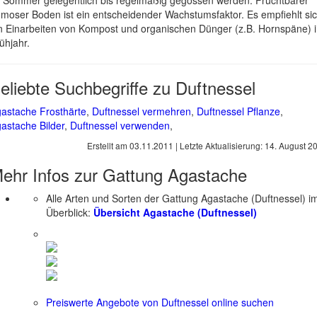
 Sommer gelegentlich bis regelmäßig gegossen werden. Fruchtbarer
moser Boden ist ein entscheidender Wachstumsfaktor. Es empfiehlt si
n Einarbeiten von Kompost und organischen Dünger (z.B. Hornspäne) 
ühjahr.
eliebte Suchbegriffe zu Duftnessel
astache Frosthärte
,
Duftnessel vermehren
,
Duftnessel Pflanze
,
astache Bilder
,
Duftnessel verwenden
,
Erstellt am
03.11.2011
| Letzte Aktualisierung:
14. August 2
ehr Infos zur Gattung
Agastache
Alle Arten und Sorten der Gattung Agastache (Duftnessel) i
Überblick:
Übersicht Agastache (Duftnessel)
Preiswerte Angebote von Duftnessel online suchen