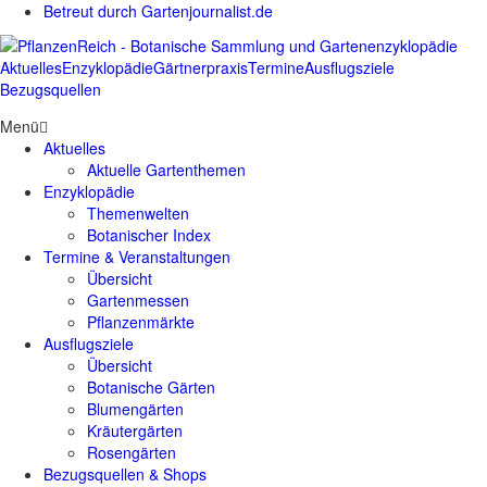
Betreut durch Gartenjournalist.de
Aktuelles
Enzyklopädie
Gärtnerpraxis
Termine
Ausflugsziele
Bezugsquellen
Menü
Aktuelles
Aktuelle Gartenthemen
Enzyklopädie
Themenwelten
Botanischer Index
Termine & Veranstaltungen
Übersicht
Gartenmessen
Pflanzenmärkte
Ausflugsziele
Übersicht
Botanische Gärten
Blumengärten
Kräutergärten
Rosengärten
Bezugsquellen & Shops