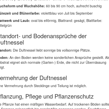
uchsform und Wuchshöhe:
60 bis 90 cm hoch, aufrecht buschig
ütezeit und Blütenfarbe:
violettblau von Juli bis September
attwerk und Laub:
oval bis eiförmig, Blattrand: gesägt, Blattfarbe:
ttelgrün
tandort- und Bodenansprüche der
uftnessel
andort:
Die Duftnessel liebt sonnige bis vollsonnige Plätze.
oden:
An den Boden werden keine sonderlichen Ansprüche gestellt. Al
bstrat eignet sich normale (Garten-) Erde, die nicht zur Übernässung
igt.
ermehrung der Duftnessel
ne Vermehrung durch Stecklinge und Teilung ist möglich.
flanzung, Pflege und Pflanzenschutz
e Pflanze hat einen mäßigen Wasserbedarf. Auf trockenen Böden sollt