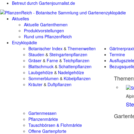
Betreut durch Gartenjournalist.de
Aktuelles
Aktuelle Gartenthemen
Produktvorstellungen
Rund ums PflanzenReich
Enzyklopädie
Botanischer Index
&
Themenwelten
Gärtnerpraxi
Stauden
&
Steingartenpflanzen
Termine
Gräser
&
Farne
&
Teichpflanzen
Ausflugsziel
Blattschmuck
&
Schattenpflanzen
Bezugsquell
Laubgehölze
&
Nadelgehölze
Themenw
Sommerblumen
&
Kübelpflanzen
Kräuter
&
Duftpflanzen
Alp
Ste
Gartenmessen
Gartente
Pflanzenmärkte
Tauschbörsen & Flohmärkte
Offene Gartenpforte