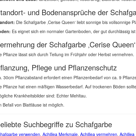
tandort- und Bodenansprüche der Schafga
andort:
Die Schafgarbe ‚Cerise Queen‘ liebt sonnige bis vollsonnige Pl
oden:
Es eignet sich ein normaler Gartenboden, der gut durchlässig ist
ermehrung der Schafgarbe ‚Cerise Queen‘
e Pflanze lässt sich durch Teilung im Frühjahr oder Herbst vermehren.
flanzung, Pflege und Pflanzenschutz
. 30cm Pflanzabstand erfordert einen Pflanzenbedarf von ca. 9 Pflanz
e Pflanze hat einen mäßigen Wasserbedarf. Auf trockenen Böden soll
gliche Krankheitsbilder sind: Echter Mehltau.
n Befall von Blattläuse ist möglich.
eliebte Suchbegriffe zu Schafgarbe
hafgarbe verwenden
,
Achillea Merkmale
,
Achillea vermehren
,
Achillea 