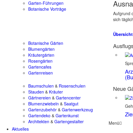
Ausna
Garten-Führungen
Botanische Vorträge
Aufgrund d
sich tägli
Übersicht
Botanische Gärten
Ausflugs
Blumengärten
Kräutergärten
Rosengärten
Spr
Gartencafes
Arz
Gartenreisen
(Bu
Baumschulen
&
Rosenschulen
Neue Gä
Stauden
&
Kräuter
Gärtnereien
&
Gartencenter
Blumenzwiebeln
&
Saatgut
Geh
Gartenzubehör
&
Gartenwerkzeug
Zie
Gartendeko
&
Gartenkunst
Architekten
&
Gartengestalter
Menü
Aktuelles