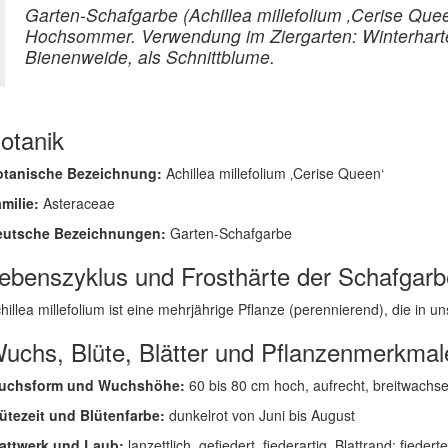
Garten-Schafgarbe (Achillea millefolium ‚Cerise Que
Hochsommer. Verwendung im Ziergarten: Winterharte 
Bienenweide, als Schnittblume.
otanik
otanische Bezeichnung:
Achillea millefolium ‚Cerise Queen‘
milie:
Asteraceae
eutsche Bezeichnungen:
Garten-Schafgarbe
ebenszyklus und Frosthärte der Schafgarb
hillea millefolium ist eine mehrjährige Pflanze (perennierend), die in uns
uchs, Blüte, Blätter und Pflanzenmerkmal
uchsform und Wuchshöhe:
60 bis 80 cm hoch, aufrecht, breitwachs
ütezeit und Blütenfarbe:
dunkelrot von Juni bis August
attwerk und Laub:
lanzettlich, gefiedert, fiederartig, Blattrand: fiederte