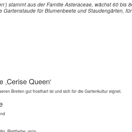
en‘) stammt aus der Familie Asteraceae, wächst 60 bis 8
Gartenstaude für Blumenbeete und Staudengärten, für N
e ‚Cerise Queen‘
eren Breiten gut frosthart ist und sich für die Gartenkultur eignet.
e
end
ilig, Blattfarbe: grün