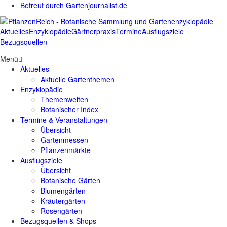
Betreut durch Gartenjournalist.de
Aktuelles
Enzyklopädie
Gärtnerpraxis
Termine
Ausflugsziele
Bezugsquellen
Menü
Aktuelles
Aktuelle Gartenthemen
Enzyklopädie
Themenwelten
Botanischer Index
Termine & Veranstaltungen
Übersicht
Gartenmessen
Pflanzenmärkte
Ausflugsziele
Übersicht
Botanische Gärten
Blumengärten
Kräutergärten
Rosengärten
Bezugsquellen & Shops