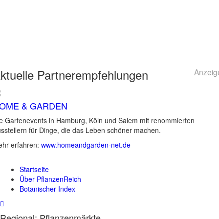
ktuelle
Partnerempfehlungen
Anzeig
OME & GARDEN
e Gartenevents in Hamburg, Köln und Salem mit renommierten
sstellern für Dinge, die das Leben schöner machen.
hr erfahren:
www.homeandgarden-net.de
Startseite
Über PflanzenReich
Botanischer Index
Regional: Pflanzenmärkte