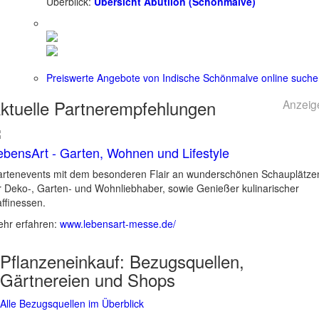
Überblick:
Übersicht Abutilon (Schönmalve)
Preiswerte Angebote von Indische Schönmalve online such
ktuelle
Partnerempfehlungen
Anzeig
ebensArt - Garten, Wohnen und Lifestyle
rtenevents mit dem besonderen Flair an wunderschönen Schauplätze
r Deko-, Garten- und Wohnliebhaber, sowie Genießer kulinarischer
ffinessen.
hr erfahren:
www.lebensart-messe.de/
Pflanzeneinkauf:
Bezugsquellen,
Gärtnereien und Shops
Alle Bezugsquellen im Überblick