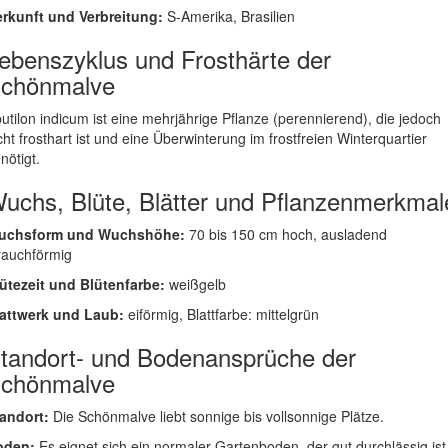
rkunft und Verbreitung:
S-Amerika, Brasilien
ebenszyklus und Frosthärte der
chönmalve
utilon indicum ist eine mehrjährige Pflanze (perennierend), die jedoch
cht frosthart ist und eine Überwinterung im frostfreien Winterquartier
nötigt.
uchs, Blüte, Blätter und Pflanzenmerkmal
uchsform und Wuchshöhe:
70 bis 150 cm hoch, ausladend
rauchförmig
ütezeit und Blütenfarbe:
weißgelb
attwerk und Laub:
eiförmig, Blattfarbe: mittelgrün
tandort- und Bodenansprüche der
chönmalve
andort:
Die Schönmalve liebt sonnige bis vollsonnige Plätze.
oden:
Es eignet sich ein normaler Gartenboden, der gut durchlässig ist