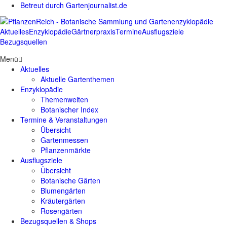
Betreut durch Gartenjournalist.de
Aktuelles
Enzyklopädie
Gärtnerpraxis
Termine
Ausflugsziele
Bezugsquellen
Menü
Aktuelles
Aktuelle Gartenthemen
Enzyklopädie
Themenwelten
Botanischer Index
Termine & Veranstaltungen
Übersicht
Gartenmessen
Pflanzenmärkte
Ausflugsziele
Übersicht
Botanische Gärten
Blumengärten
Kräutergärten
Rosengärten
Bezugsquellen & Shops