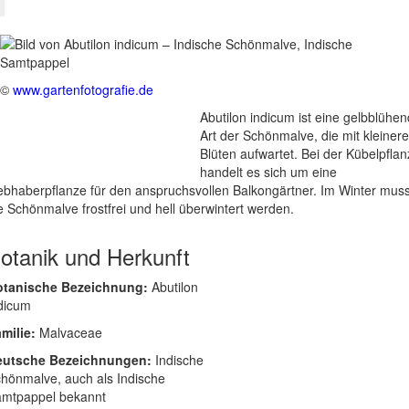
©
www.gartenfotografie.de
Abutilon indicum ist eine gelbblühe
Art der Schönmalve, die mit kleiner
Blüten aufwartet. Bei der Kübelpfla
handelt es sich um eine
ebhaberpflanze für den anspruchsvollen Balkongärtner. Im Winter mus
e Schönmalve frostfrei und hell überwintert werden.
otanik und Herkunft
otanische Bezeichnung:
Abutilon
dicum
milie:
Malvaceae
eutsche Bezeichnungen:
Indische
hönmalve, auch als Indische
mtpappel bekannt