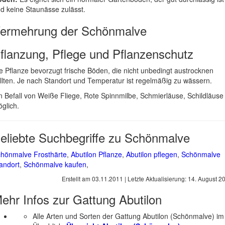
d keine Staunässe zulässt.
ermehrung der Schönmalve
flanzung, Pflege und Pflanzenschutz
e Pflanze bevorzugt frische Böden, die nicht unbedingt austrocknen
llten. Je nach Standort und Temperatur ist regelmäßig zu wässern.
n Befall von Weiße Fliege, Rote Spinnmilbe, Schmierläuse, Schildläuse 
glich.
eliebte Suchbegriffe zu Schönmalve
hönmalve Frosthärte
,
Abutilon Pflanze
,
Abutilon pflegen
,
Schönmalve
andort
,
Schönmalve kaufen
,
Erstellt am
03.11.2011
| Letzte Aktualisierung:
14. August 2
ehr Infos zur Gattung
Abutilon
Alle Arten und Sorten der Gattung Abutilon (Schönmalve) im