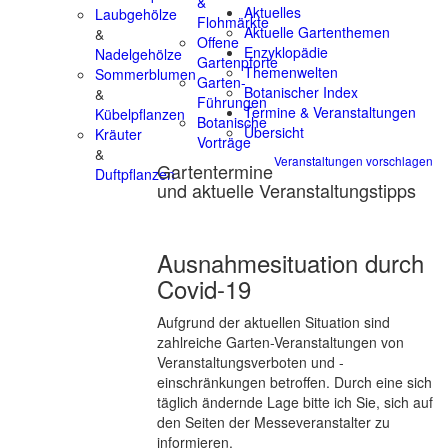
&
Aktuelles
Laubgehölze
Flohmärkte
Aktuelle Gartenthemen
&
Offene
Enzyklopädie
Nadelgehölze
Gartenpforte
Themenwelten
Sommerblumen
Garten-
Botanischer Index
&
Führungen
Termine & Veranstaltungen
Kübelpflanzen
Botanische
Übersicht
Kräuter
Vorträge
&
Veranstaltungen vorschlagen
Gartentermine
Duftpflanzen
und aktuelle Veranstaltungstipps
Ausnahmesituation durch
Covid-19
Aufgrund der aktuellen Situation sind
zahlreiche Garten-Veranstaltungen von
Veranstaltungsverboten und -
einschränkungen betroffen. Durch eine sich
täglich ändernde Lage bitte ich Sie, sich auf
den Seiten der Messeveranstalter zu
informieren.