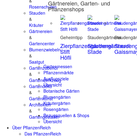
&
Gärtnereien, Garten- und
Rosenschulen
Pflanzenshops
Stauden
&
Kräuter
Gärtnereien
&
Geheimtipp
Staudengärtnerei
Staudengär
Gartencenter
Zierpflanzengärtnerei
Staudengärtnerei
Staudeng
Blumenzwiebeln
Stift
Stade
Gaissma
&
Höfli
Saatgut
Gartenmessen
Gartenzubehör
Pflanzenmärkte
&
Ausflugsziele
Gartenwerkzeug
Übersicht
Gartendeko
Botanische Gärten
&
Blumengärten
Gartenkunst
Kräutergärten
Architekten
Rosengärten
&
Bezugsquellen & Shops
Gartengestalter
Übersicht
Über PflanzenReich
Das PflanzenReich