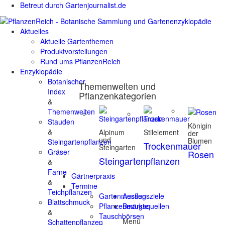
Betreut durch Gartenjournalist.de
Aktuelles
Aktuelle Gartenthemen
Produktvorstellungen
Rund ums PflanzenReich
Enzyklopädie
Botanischer
Themenwelten und
Index
Pflanzenkategorien
&
Themenwelten
Stauden
Königin
&
Alpinum
Stilelement
der
und
Blumen
Steingartenpflanzen
Trockenmauer
Steingarten
Gräser
Rosen
Steingartenpflanzen
&
Farne
Gärtnerpraxis
&
Termine
Teichpflanzen
Gartenmessen
Ausflugsziele
Blattschmuck
Pflanzenmärkte
Bezugsquellen
&
Tauschbörsen
Menü
Schattenpflanzen