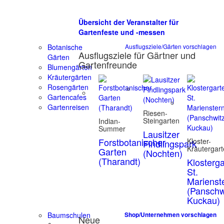
Übersicht der Veranstalter für
Gartenfeste und -messen
Botanische
Ausflugsziele/Gärten vorschlagen
Ausflugsziele für Gärtner und
Gärten
Gartenfreunde
Blumengärten
Kräutergärten
Rosengärten
Gartencafes
Gartenreisen
Riesen-
Steingarten
Indian-
Summer
Lausitzer
Forstbotanischer
Kloster-
Findlingspark
Kräutergar
Garten
(Nochten)
(Tharandt)
Klosterg
St.
Marienst
(Panschw
Kuckau)
Baumschulen
Shop/Unternehmen vorschlagen
Neue