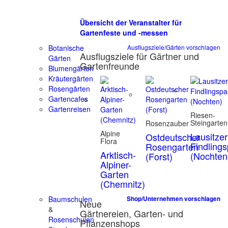
Übersicht der Veranstalter für
Gartenfeste und -messen
Botanische
Ausflugsziele/Gärten vorschlagen
Ausflugsziele für Gärtner und
Gärten
Gartenfreunde
Blumengärten
Kräutergärten
Rosengärten
Gartencafes
Gartenreisen
Riesen-
Steingarten
Rosenzauber
Alpine
Lausitzer
Ostdeutscher
Flora
Findling
Rosengarten
Arktisch-
(Nochten
(Forst)
Alpiner-
Garten
(Chemnitz)
Baumschulen
Shop/Unternehmen vorschlagen
Neue
&
Gärtnereien, Garten- und
Rosenschulen
Pflanzenshops