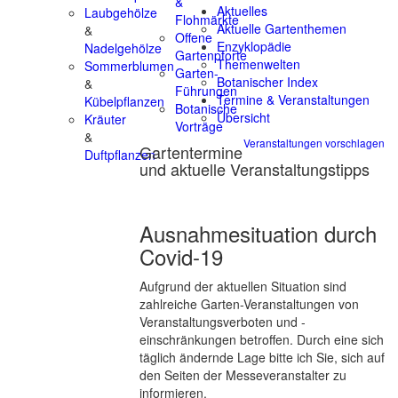
&
Aktuelles
Laubgehölze
Flohmärkte
Aktuelle Gartenthemen
&
Offene
Enzyklopädie
Nadelgehölze
Gartenpforte
Themenwelten
Sommerblumen
Garten-
Botanischer Index
&
Führungen
Termine & Veranstaltungen
Kübelpflanzen
Botanische
Übersicht
Kräuter
Vorträge
&
Veranstaltungen vorschlagen
Gartentermine
Duftpflanzen
und aktuelle Veranstaltungstipps
Ausnahmesituation durch
Covid-19
Aufgrund der aktuellen Situation sind
zahlreiche Garten-Veranstaltungen von
Veranstaltungsverboten und -
einschränkungen betroffen. Durch eine sich
täglich ändernde Lage bitte ich Sie, sich auf
den Seiten der Messeveranstalter zu
informieren.