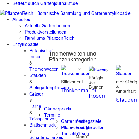
Betreut durch Gartenjournalist.de
Aktuelles
Aktuelle Gartenthemen
Produktvorstellungen
Rund ums PflanzenReich
Enzyklopädie
Botanischer
Themenwelten und
Index
Pflanzenkategorien
&
Themenwelten
Stauden
Königin
&
Stilelement
mehrjährig
der
&
Blumen
Steingartenpflanzen
Trockenmauer
winterhart
Gräser
Rosen
Stauden
&
Farne
Gärtnerpraxis
&
Termine
Teichpflanzen
Gartenmessen
Ausflugsziele
Blattschmuck
Pflanzenmärkte
Bezugsquellen
&
Tauschbörsen
Menü
Schattenpflanzen