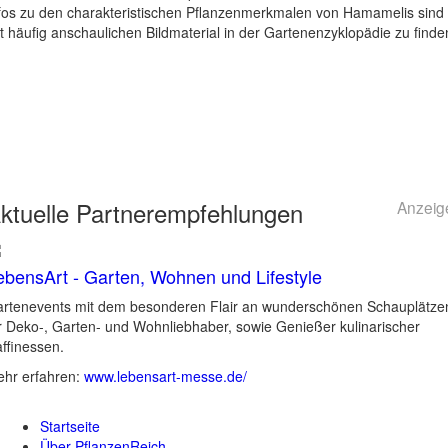
fos zu den charakteristischen Pflanzenmerkmalen von Hamamelis sind
t häufig anschaulichen Bildmaterial in der Gartenenzyklopädie zu finde
ktuelle
Partnerempfehlungen
Anzeig
ebensArt - Garten, Wohnen und Lifestyle
rtenevents mit dem besonderen Flair an wunderschönen Schauplätze
r Deko-, Garten- und Wohnliebhaber, sowie Genießer kulinarischer
ffinessen.
hr erfahren:
www.lebensart-messe.de/
Startseite
Über PflanzenReich