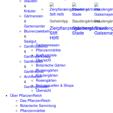
Stauden
&
Kräuter
Gärtnereien
&
Geheimtipp
Staudengärtnerei
Staudengär
Gartencenter
Zierpflanzengärtnerei
Staudengärtnerei
Staudeng
Blumenzwiebeln
Stift
Stade
Gaissma
&
Höfli
Saatgut
Gartenmessen
Gartenzubehör
Pflanzenmärkte
&
Ausflugsziele
Gartenwerkzeug
Übersicht
Gartendeko
Botanische Gärten
&
Blumengärten
Gartenkunst
Kräutergärten
Architekten
Rosengärten
&
Bezugsquellen & Shops
Gartengestalter
Übersicht
Über PflanzenReich
Das PflanzenReich
Botanische Sammlung
Pflanzenmärkte