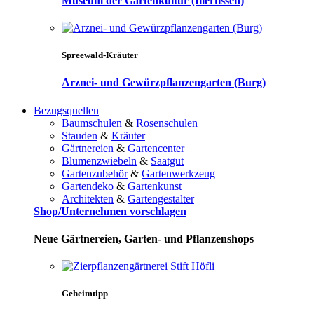
Museum der Gartenkultur (Illertissen)
Spreewald-Kräuter
Arznei- und Gewürzpflanzengarten (Burg)
Bezugsquellen
Baumschulen
&
Rosenschulen
Stauden
&
Kräuter
Gärtnereien
&
Gartencenter
Blumenzwiebeln
&
Saatgut
Gartenzubehör
&
Gartenwerkzeug
Gartendeko
&
Gartenkunst
Architekten
&
Gartengestalter
Shop/Unternehmen vorschlagen
Neue Gärtnereien, Garten- und Pflanzenshops
Geheimtipp