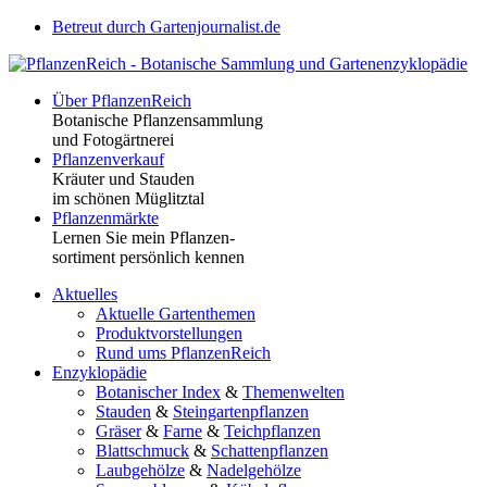
Betreut durch Gartenjournalist.de
Über PflanzenReich
Botanische Pflanzensammlung
und Fotogärtnerei
Pflanzenverkauf
Kräuter und Stauden
im schönen Müglitztal
Pflanzenmärkte
Lernen Sie mein Pflanzen-
sortiment persönlich kennen
Aktuelles
Aktuelle Gartenthemen
Produktvorstellungen
Rund ums PflanzenReich
Enzyklopädie
Botanischer Index
&
Themenwelten
Stauden
&
Steingartenpflanzen
Gräser
&
Farne
&
Teichpflanzen
Blattschmuck
&
Schattenpflanzen
Laubgehölze
&
Nadelgehölze