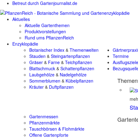
Betreut durch Gartenjournalist.de
Aktuelles
Aktuelle Gartenthemen
Produktvorstellungen
Rund ums PflanzenReich
Enzyklopädie
Botanischer Index
&
Themenwelten
Gärtnerpraxi
Stauden
&
Steingartenpflanzen
Termine
Gräser
&
Farne
&
Teichpflanzen
Ausflugsziel
Blattschmuck
&
Schattenpflanzen
Bezugsquell
Laubgehölze
&
Nadelgehölze
Themenw
Sommerblumen
&
Kübelpflanzen
Kräuter
&
Duftpflanzen
mehr
St
Gartenmessen
Gartente
Pflanzenmärkte
Tauschbörsen & Flohmärkte
Offene Gartenpforte