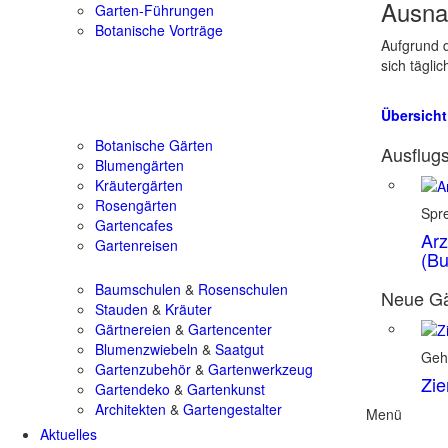
Ausna
Garten-Führungen
Botanische Vorträge
Aufgrund d
sich tägli
Übersicht
Botanische Gärten
Ausflugs
Blumengärten
Kräutergärten
Rosengärten
Spr
Gartencafes
Arz
Gartenreisen
(Bu
Baumschulen
&
Rosenschulen
Neue Gä
Stauden
&
Kräuter
Gärtnereien
&
Gartencenter
Blumenzwiebeln
&
Saatgut
Geh
Gartenzubehör
&
Gartenwerkzeug
Zie
Gartendeko
&
Gartenkunst
Architekten
&
Gartengestalter
Menü
Aktuelles