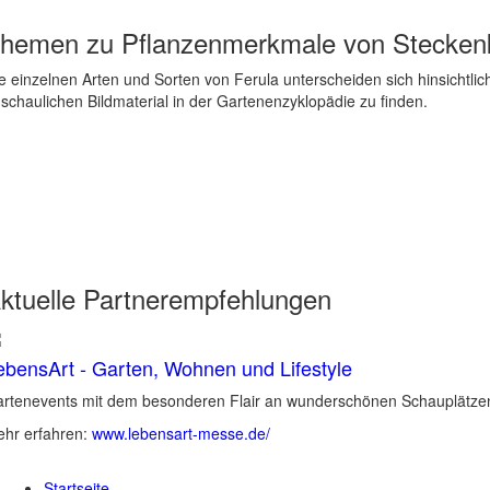
hemen zu
Pflanzenmerkmale von Steckenk
e einzelnen Arten und Sorten von Ferula unterscheiden sich hinsichtlic
schaulichen Bildmaterial in der Gartenenzyklopädie zu finden.
ktuelle
Partnerempfehlungen
ebensArt - Garten, Wohnen und Lifestyle
rtenevents mit dem besonderen Flair an wunderschönen Schauplätzen 
hr erfahren:
www.lebensart-messe.de/
Startseite