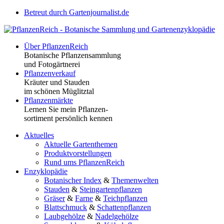
Betreut durch Gartenjournalist.de
Über PflanzenReich
Botanische Pflanzensammlung
und Fotogärtnerei
Pflanzenverkauf
Kräuter und Stauden
im schönen Müglitztal
Pflanzenmärkte
Lernen Sie mein Pflanzen-
sortiment persönlich kennen
Aktuelles
Aktuelle Gartenthemen
Produktvorstellungen
Rund ums PflanzenReich
Enzyklopädie
Botanischer Index
&
Themenwelten
Stauden
&
Steingartenpflanzen
Gräser
&
Farne
&
Teichpflanzen
Blattschmuck
&
Schattenpflanzen
Laubgehölze
&
Nadelgehölze