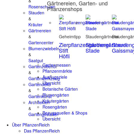
&
Gärtnereien, Garten- und
Rosenschulen
Pflanzenshops
Stauden
&
Kräuter
Gärtnereien
&
Geheimtipp
Staudengärtnerei
Staudengär
Gartencenter
Zierpflanzengärtnerei
Staudengärtnerei
Staudeng
Blumenzwiebeln
Stift
Stade
Gaissma
&
Höfli
Saatgut
Gartenmessen
Gartenzubehör
Pflanzenmärkte
&
Ausflugsziele
Gartenwerkzeug
Übersicht
Gartendeko
Botanische Gärten
&
Blumengärten
Gartenkunst
Kräutergärten
Architekten
Rosengärten
&
Bezugsquellen & Shops
Gartengestalter
Übersicht
Über PflanzenReich
Das PflanzenReich