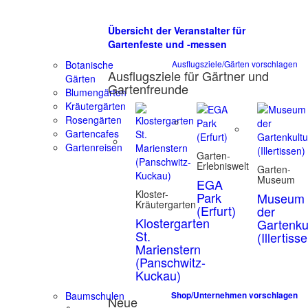
Übersicht der Veranstalter für
Gartenfeste und -messen
Botanische
Ausflugsziele/Gärten vorschlagen
Ausflugsziele für Gärtner und
Gärten
Gartenfreunde
Blumengärten
Kräutergärten
Rosengärten
Gartencafes
Gartenreisen
Garten-
Erlebniswelt
Garten-
Museum
EGA
Kloster-
Park
Museum
Kräutergarten
(Erfurt)
der
Klostergarten
Gartenku
St.
(Illertiss
Marienstern
(Panschwitz-
Kuckau)
Baumschulen
Shop/Unternehmen vorschlagen
Neue