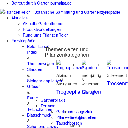
Betreut durch Gartenjournalist.de
Aktuelles
Aktuelle Gartenthemen
Produktvorstellungen
Rund ums PflanzenReich
Enzyklopädie
Botanischer
Themenwelten und
Index
Pflanzenkategorien
&
Themenwelten
Stauden
&
Alpinum
mehrjährig
Stilelement
und
&
Steingartenpflanzen
Trocken
Steingarten
winterhart
Gräser
Trogbepflanzung
Stauden
&
Farne
Gärtnerpraxis
&
Termine
Teichpflanzen
Gartenmessen
Ausflugsziele
Blattschmuck
Pflanzenmärkte
Bezugsquellen
&
Tauschbörsen
Menü
Schattenpflanzen