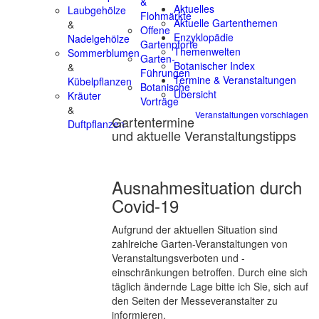
&
Aktuelles
Laubgehölze
Flohmärkte
Aktuelle Gartenthemen
&
Offene
Enzyklopädie
Nadelgehölze
Gartenpforte
Themenwelten
Sommerblumen
Garten-
Botanischer Index
&
Führungen
Termine & Veranstaltungen
Kübelpflanzen
Botanische
Übersicht
Kräuter
Vorträge
&
Veranstaltungen vorschlagen
Gartentermine
Duftpflanzen
und aktuelle Veranstaltungstipps
Ausnahmesituation durch
Covid-19
Aufgrund der aktuellen Situation sind
zahlreiche Garten-Veranstaltungen von
Veranstaltungsverboten und -
einschränkungen betroffen. Durch eine sich
täglich ändernde Lage bitte ich Sie, sich auf
den Seiten der Messeveranstalter zu
informieren.