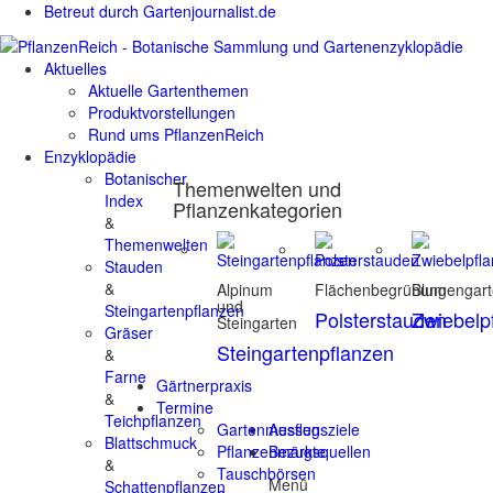
Betreut durch Gartenjournalist.de
Aktuelles
Aktuelle Gartenthemen
Produktvorstellungen
Rund ums PflanzenReich
Enzyklopädie
Botanischer
Themenwelten und
Index
Pflanzenkategorien
&
Themenwelten
Stauden
&
Alpinum
Flächenbegrünung
Blumengar
und
Steingartenpflanzen
Polsterstauden
Zwiebelp
Steingarten
Gräser
Steingartenpflanzen
&
Farne
Gärtnerpraxis
&
Termine
Teichpflanzen
Gartenmessen
Ausflugsziele
Blattschmuck
Pflanzenmärkte
Bezugsquellen
&
Tauschbörsen
Menü
Schattenpflanzen