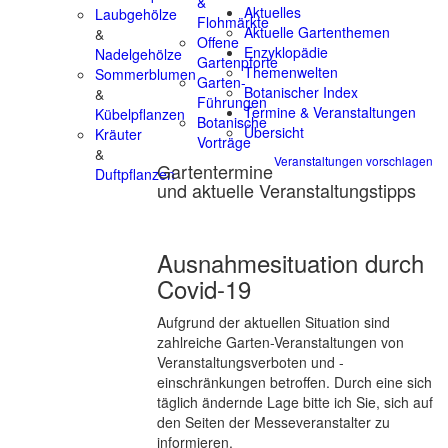
&
Aktuelles
Laubgehölze
Flohmärkte
Aktuelle Gartenthemen
&
Offene
Enzyklopädie
Nadelgehölze
Gartenpforte
Themenwelten
Sommerblumen
Garten-
Botanischer Index
&
Führungen
Termine & Veranstaltungen
Kübelpflanzen
Botanische
Übersicht
Kräuter
Vorträge
&
Veranstaltungen vorschlagen
Gartentermine
Duftpflanzen
und aktuelle Veranstaltungstipps
Ausnahmesituation durch
Covid-19
Aufgrund der aktuellen Situation sind
zahlreiche Garten-Veranstaltungen von
Veranstaltungsverboten und -
einschränkungen betroffen. Durch eine sich
täglich ändernde Lage bitte ich Sie, sich auf
den Seiten der Messeveranstalter zu
informieren.