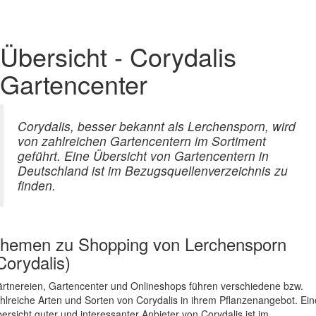
Übersicht - Corydalis
Gartencenter
Corydalis, besser bekannt als Lerchensporn, wird
von zahlreichen Gartencentern im Sortiment
geführt. Eine Übersicht von Gartencentern in
Deutschland ist im Bezugsquellenverzeichnis zu
finden.
hemen zu
Shopping von Lerchensporn
Corydalis)
rtnereien, Gartencenter und Onlineshops führen verschiedene bzw.
hlreiche Arten und Sorten von Corydalis in ihrem Pflanzenangebot. Ein
ersicht guter und interessanter Anbieter von Corydalis ist im