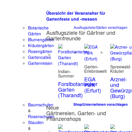
Übersicht der Veranstalter für
Gartenfeste und -messen
Botanische
Ausflugsziele/Gärten vorschlagen
Ausflugsziele für Gärtner und
Gärten
Gartenfreunde
Blumengärten
Kräutergärten
Rosengärten
Gartencafes
Gartenreisen
Garten-
Spreewald-
Erlebniswelt
Kräuter
Indian-
Summer
EGA
Arznei-
Forstbotanischer
Park
und
Garten
(Erfurt)
Gewürzpf
(Tharandt)
(Burg)
Baumschulen
Shop/Unternehmen vorschlagen
Neue
&
Gärtnereien, Garten- und
Rosenschulen
Pflanzenshops
Stauden
&