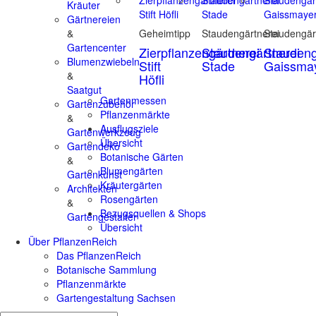
Kräuter
Gärtnereien
&
Geheimtipp
Staudengärtnerei
Staudengär
Gartencenter
Zierpflanzengärtnerei
Staudengärtnerei
Staudeng
Blumenzwiebeln
Stift
Stade
Gaissma
&
Höfli
Saatgut
Gartenmessen
Gartenzubehör
Pflanzenmärkte
&
Ausflugsziele
Gartenwerkzeug
Übersicht
Gartendeko
Botanische Gärten
&
Blumengärten
Gartenkunst
Kräutergärten
Architekten
Rosengärten
&
Bezugsquellen & Shops
Gartengestalter
Übersicht
Über PflanzenReich
Das PflanzenReich
Botanische Sammlung
Pflanzenmärkte
Gartengestaltung Sachsen