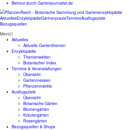
Betreut durch Gartenjournalist.de
Aktuelles
Enzyklopädie
Gärtnerpraxis
Termine
Ausflugsziele
Bezugsquellen
Menü
Aktuelles
Aktuelle Gartenthemen
Enzyklopädie
Themenwelten
Botanischer Index
Termine & Veranstaltungen
Übersicht
Gartenmessen
Pflanzenmärkte
Ausflugsziele
Übersicht
Botanische Gärten
Blumengärten
Kräutergärten
Rosengärten
Bezugsquellen & Shops