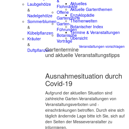
&
Aktuelles
Laubgehölze
Flohmärkte
Aktuelle Gartenthemen
&
Offene
Enzyklopädie
Nadelgehölze
Gartenpforte
Themenwelten
Sommerblumen
Garten-
Botanischer Index
&
Führungen
Termine & Veranstaltungen
Kübelpflanzen
Botanische
Übersicht
Kräuter
Vorträge
&
Veranstaltungen vorschlagen
Gartentermine
Duftpflanzen
und aktuelle Veranstaltungstipps
Ausnahmesituation durch
Covid-19
Aufgrund der aktuellen Situation sind
zahlreiche Garten-Veranstaltungen von
Veranstaltungsverboten und -
einschränkungen betroffen. Durch eine sich
täglich ändernde Lage bitte ich Sie, sich auf
den Seiten der Messeveranstalter zu
informieren.