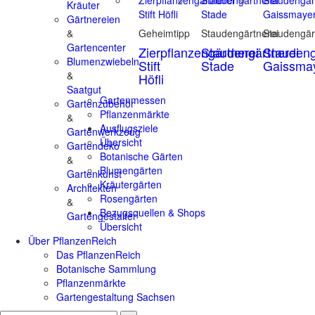
Kräuter
Gärtnereien
&
Geheimtipp
Staudengärtnerei
Staudengär
Gartencenter
Zierpflanzengärtnerei
Staudengärtnerei
Staudeng
Blumenzwiebeln
Stift
Stade
Gaissma
&
Höfli
Saatgut
Gartenmessen
Gartenzubehör
Pflanzenmärkte
&
Ausflugsziele
Gartenwerkzeug
Übersicht
Gartendeko
Botanische Gärten
&
Blumengärten
Gartenkunst
Kräutergärten
Architekten
Rosengärten
&
Bezugsquellen & Shops
Gartengestalter
Übersicht
Über PflanzenReich
Das PflanzenReich
Botanische Sammlung
Pflanzenmärkte
Gartengestaltung Sachsen