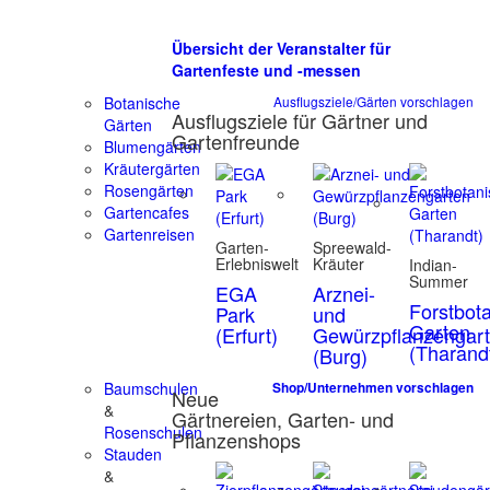
Übersicht der Veranstalter für
Gartenfeste und -messen
Botanische
Ausflugsziele/Gärten vorschlagen
Ausflugsziele für Gärtner und
Gärten
Gartenfreunde
Blumengärten
Kräutergärten
Rosengärten
Gartencafes
Gartenreisen
Garten-
Spreewald-
Erlebniswelt
Kräuter
Indian-
Summer
EGA
Arznei-
Forstbot
Park
und
Garten
(Erfurt)
Gewürzpflanzengar
(Tharand
(Burg)
Baumschulen
Shop/Unternehmen vorschlagen
Neue
&
Gärtnereien, Garten- und
Rosenschulen
Pflanzenshops
Stauden
&