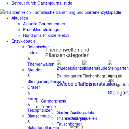
Betreut durch Gartenjournalist.de
Aktuelles
Aktuelle Gartenthemen
Produktvorstellungen
Rund ums PflanzenReich
Enzyklopädie
Botanischer
Themenwelten und
Index
Pflanzenkategorien
&
Themenwelten
Stauden
&
Blumengarten
Flächenbegrünung
Alpinum
und
Steingartenpflanzen
Zwiebelpflanzen
Polsterstauden
Steingarten
Gräser
Steingar
&
Farne
Gärtnerpraxis
&
Termine
Teichpflanzen
Gartenmessen
Ausflugsziele
Blattschmuck
Pflanzenmärkte
Bezugsquellen
&
Tauschbörsen
Menü
Schattenpflanzen