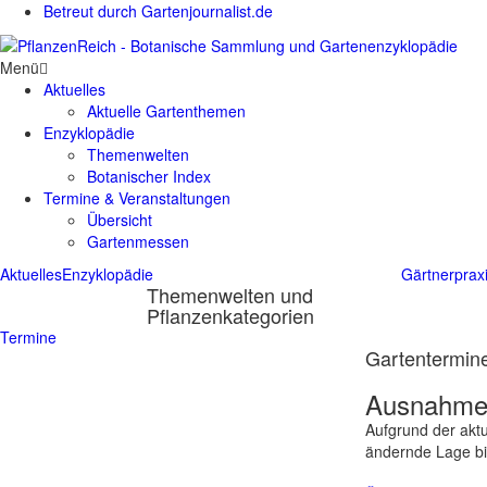
Betreut durch Gartenjournalist.de
Menü
Aktuelles
Aktuelle Gartenthemen
Enzyklopädie
Themenwelten
Botanischer Index
Termine & Veranstaltungen
Übersicht
Gartenmessen
Aktuelles
Enzyklopädie
Gärtnerprax
Themenwelten und
Pflanzenkategorien
Termine
Gartentermine
Ausnahmes
Aufgrund der aktu
ändernde Lage bit