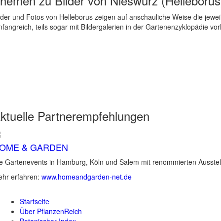
hemen zu
Bilder von Nieswurz (Helleborus
lder und Fotos von Helleborus zeigen auf anschauliche Weise die jewe
fangreich, teils sogar mit Bildergalerien in der Gartenenzyklopädie vo
ktuelle
Partnerempfehlungen
OME & GARDEN
e Gartenevents in Hamburg, Köln und Salem mit renommierten Ausstel
hr erfahren:
www.homeandgarden-net.de
Startseite
Über PflanzenReich
Botanischer Index