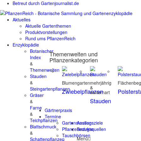
Betreut durch Gartenjournalist.de
Aktuelles
Aktuelle Gartenthemen
Produktvorstellungen
Rund ums PflanzenReich
Enzyklopädie
Botanischer
Themenwelten und
Index
Pflanzenkategorien
&
Themenwelten
Stauden
&
Blumengarten
mehrjährig
Flächenbe
&
Steingartenpflanzen
Zwiebelpflanzen
Polsters
winterhart
Gräser
Stauden
&
Farne
Gärtnerpraxis
&
Termine
Teichpflanzen
Gartenmessen
Ausflugsziele
Blattschmuck
Pflanzenmärkte
Bezugsquellen
&
Tauschbörsen
Menü
Schattenpflanzen