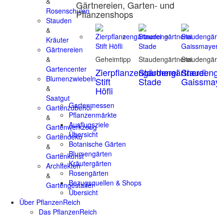
&
Gärtnereien, Garten- und
Rosenschulen
Pflanzenshops
Stauden
&
Kräuter
Gärtnereien
&
Geheimtipp
Staudengärtnerei
Staudengär
Gartencenter
Zierpflanzengärtnerei
Staudengärtnerei
Staudeng
Blumenzwiebeln
Stift
Stade
Gaissma
&
Höfli
Saatgut
Gartenmessen
Gartenzubehör
Pflanzenmärkte
&
Ausflugsziele
Gartenwerkzeug
Übersicht
Gartendeko
Botanische Gärten
&
Blumengärten
Gartenkunst
Kräutergärten
Architekten
Rosengärten
&
Bezugsquellen & Shops
Gartengestalter
Übersicht
Über PflanzenReich
Das PflanzenReich