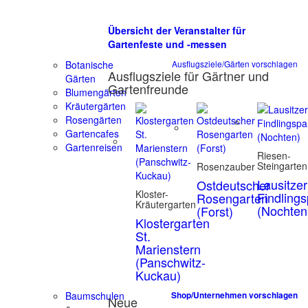
Übersicht der Veranstalter für
Gartenfeste und -messen
Botanische
Ausflugsziele/Gärten vorschlagen
Ausflugsziele für Gärtner und
Gärten
Gartenfreunde
Blumengärten
Kräutergärten
Rosengärten
Gartencafes
Gartenreisen
Riesen-
Steingarten
Rosenzauber
Lausitzer
Ostdeutscher
Kloster-
Findling
Rosengarten
Kräutergarten
(Nochten
(Forst)
Klostergarten
St.
Marienstern
(Panschwitz-
Kuckau)
Baumschulen
Shop/Unternehmen vorschlagen
Neue