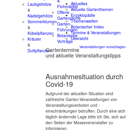
&
Aktuelles
Laubgehölze
Flohmärkte
Aktuelle Gartenthemen
&
Offene
Enzyklopädie
Nadelgehölze
Gartenpforte
Themenwelten
Sommerblumen
Garten-
Botanischer Index
&
Führungen
Termine & Veranstaltungen
Kübelpflanzen
Botanische
Übersicht
Kräuter
Vorträge
&
Veranstaltungen vorschlagen
Gartentermine
Duftpflanzen
und aktuelle Veranstaltungstipps
Ausnahmesituation durch
Covid-19
Aufgrund der aktuellen Situation sind
zahlreiche Garten-Veranstaltungen von
Veranstaltungsverboten und -
einschränkungen betroffen. Durch eine sich
täglich ändernde Lage bitte ich Sie, sich auf
den Seiten der Messeveranstalter zu
informieren.