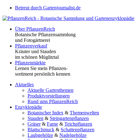
Betreut durch Gartenjournalist.de
Über PflanzenReich
Botanische Pflanzensammlung
und Fotogärtnerei
Pflanzenverkauf
Kräuter und Stauden
im schönen Müglitztal
Pflanzenmärkte
Lernen Sie mein Pflanzen-
sortiment persönlich kennen
Aktuelles
Aktuelle Gartenthemen
Produktvorstellungen
Rund ums PflanzenReich
Enzyklopädie
Botanischer Index
&
Themenwelten
Stauden
&
Steingartenpflanzen
Gräser
&
Farne
&
Teichpflanzen
Blattschmuck
&
Schattenpflanzen
Laubgehölze
&
Nadelgehölze