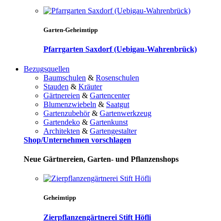
Garten-Geheimtipp
Pfarrgarten Saxdorf (Uebigau-Wahrenbrück)
Bezugsquellen
Baumschulen
&
Rosenschulen
Stauden
&
Kräuter
Gärtnereien
&
Gartencenter
Blumenzwiebeln
&
Saatgut
Gartenzubehör
&
Gartenwerkzeug
Gartendeko
&
Gartenkunst
Architekten
&
Gartengestalter
Shop/Unternehmen vorschlagen
Neue Gärtnereien, Garten- und Pflanzenshops
Geheimtipp
Zierpflanzengärtnerei Stift Höfli