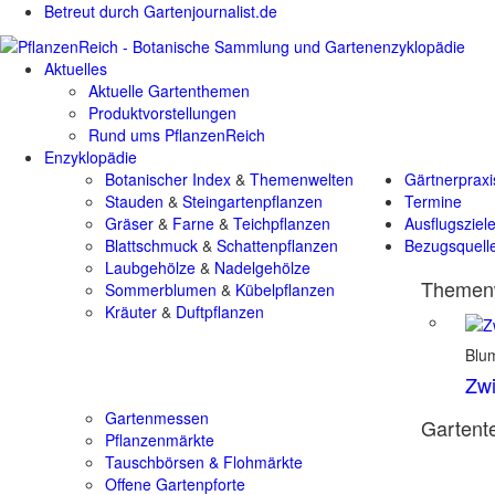
Betreut durch Gartenjournalist.de
Aktuelles
Aktuelle Gartenthemen
Produktvorstellungen
Rund ums PflanzenReich
Enzyklopädie
Botanischer Index
&
Themenwelten
Gärtnerpraxi
Stauden
&
Steingartenpflanzen
Termine
Gräser
&
Farne
&
Teichpflanzen
Ausflugsziel
Blattschmuck
&
Schattenpflanzen
Bezugsquell
Laubgehölze
&
Nadelgehölze
Themenw
Sommerblumen
&
Kübelpflanzen
Kräuter
&
Duftpflanzen
Blu
Zwi
Gartenmessen
Gartente
Pflanzenmärkte
Tauschbörsen & Flohmärkte
Offene Gartenpforte