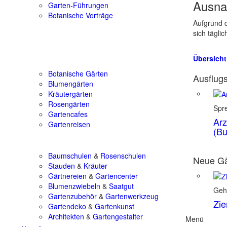
Ausna
Garten-Führungen
Botanische Vorträge
Aufgrund d
sich tägli
Übersicht
Botanische Gärten
Ausflugs
Blumengärten
Kräutergärten
Rosengärten
Spr
Gartencafes
Arz
Gartenreisen
(Bu
Baumschulen
&
Rosenschulen
Neue Gä
Stauden
&
Kräuter
Gärtnereien
&
Gartencenter
Blumenzwiebeln
&
Saatgut
Geh
Gartenzubehör
&
Gartenwerkzeug
Zie
Gartendeko
&
Gartenkunst
Architekten
&
Gartengestalter
Menü