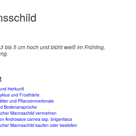
nsschild
 bis 5 cm hoch und blüht weiß im Frühling.
ung.
t
und Herkunft
yklus und Frosthärte
lätter und Pflanzenmerkmale
und Bodenansprüche
scher Mannsschild vermehren
on Androsace carnea ssp. brigantiaca
cher Mannsschild kaufen oder bestellen