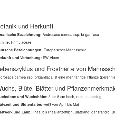
otanik und Herkunft
otanische Bezeichnung:
Androsace carnea ssp. brigantiaca
milie:
Primulaceae
eutsche Bezeichnungen:
Europäischer Mannsschild
rkunft und Verbreitung:
SW-Alpen
ebenszyklus und Frosthärte von Mannssch
drosace carnea ssp. brigantiaca ist eine mehrjährige Pflanze (perenniere
uchs, Blüte, Blätter und Pflanzenmerkmal
uchsform und Wuchshöhe:
3 bis 5 cm hoch, rosettenpolstrig
ütezeit und Blütenfarbe:
weiß von April bis Mai
attwerk und Laub:
lineal bis lineallanzettlich, Blattrand: ganzrandig, Bl