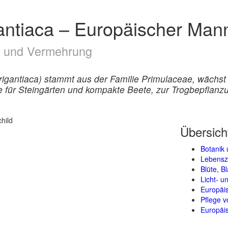
antiaca – Europäischer Man
ge und Vermehrung
gantiaca) stammt aus der Familie Primulaceae, wächst 3
 für Steingärten und kompakte Beete, zur Trogbepflanz
Übersich
Botanik 
Lebensz
Blüte, B
Licht- 
Europäi
Pflege v
Europäis