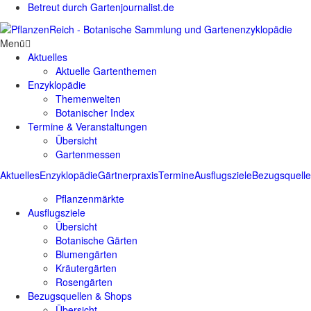
Betreut durch Gartenjournalist.de
Menü
Aktuelles
Aktuelle Gartenthemen
Enzyklopädie
Themenwelten
Botanischer Index
Termine & Veranstaltungen
Übersicht
Gartenmessen
Aktuelles
Enzyklopädie
Gärtnerpraxis
Termine
Ausflugsziele
Bezugsquell
Pflanzenmärkte
Ausflugsziele
Übersicht
Botanische Gärten
Blumengärten
Kräutergärten
Rosengärten
Bezugsquellen & Shops
Übersicht