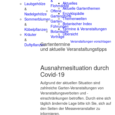
&
Aktuelles
Laubgehölze
Flohmärkte
Aktuelle Gartenthemen
&
Offene
Enzyklopädie
Nadelgehölze
Gartenpforte
Themenwelten
Sommerblumen
Garten-
Botanischer Index
&
Führungen
Termine & Veranstaltungen
Kübelpflanzen
Botanische
Übersicht
Kräuter
Vorträge
&
Veranstaltungen vorschlagen
Gartentermine
Duftpflanzen
und aktuelle Veranstaltungstipps
Ausnahmesituation durch
Covid-19
Aufgrund der aktuellen Situation sind
zahlreiche Garten-Veranstaltungen von
Veranstaltungsverboten und -
einschränkungen betroffen. Durch eine sich
täglich ändernde Lage bitte ich Sie, sich auf
den Seiten der Messeveranstalter zu
informieren.