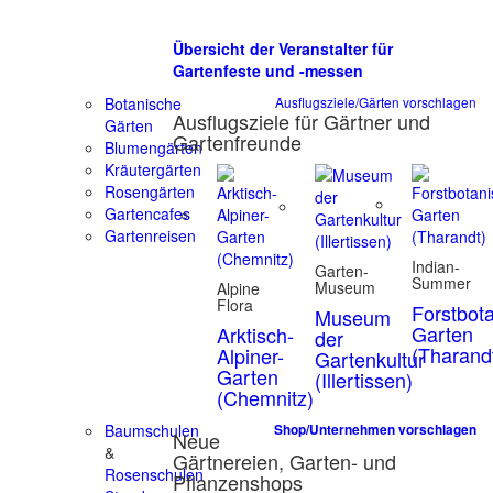
Übersicht der Veranstalter für
Gartenfeste und -messen
Botanische
Ausflugsziele/Gärten vorschlagen
Ausflugsziele für Gärtner und
Gärten
Gartenfreunde
Blumengärten
Kräutergärten
Rosengärten
Gartencafes
Gartenreisen
Indian-
Garten-
Summer
Museum
Alpine
Flora
Forstbot
Museum
Garten
Arktisch-
der
(Tharand
Alpiner-
Gartenkultur
Garten
(Illertissen)
(Chemnitz)
Baumschulen
Shop/Unternehmen vorschlagen
Neue
&
Gärtnereien, Garten- und
Rosenschulen
Pflanzenshops