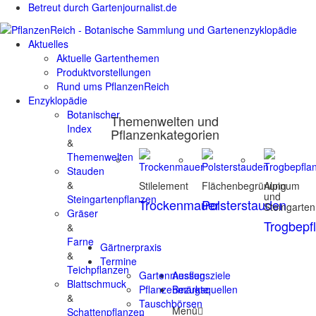
Betreut durch Gartenjournalist.de
Aktuelles
Aktuelle Gartenthemen
Produktvorstellungen
Rund ums PflanzenReich
Enzyklopädie
Botanischer
Themenwelten und
Index
Pflanzenkategorien
&
Themenwelten
Stauden
&
Stilelement
Flächenbegrünung
Alpinum
und
Steingartenpflanzen
Trockenmauer
Polsterstauden
Steingarten
Gräser
Trogbepf
&
Farne
Gärtnerpraxis
&
Termine
Teichpflanzen
Gartenmessen
Ausflugsziele
Blattschmuck
Pflanzenmärkte
Bezugsquellen
&
Tauschbörsen
Menü
Schattenpflanzen