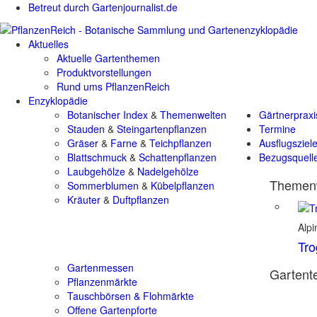
Betreut durch Gartenjournalist.de
Aktuelles
Aktuelle Gartenthemen
Produktvorstellungen
Rund ums PflanzenReich
Enzyklopädie
Botanischer Index
&
Themenwelten
Gärtnerpraxi
Stauden
&
Steingartenpflanzen
Termine
Gräser
&
Farne
&
Teichpflanzen
Ausflugsziel
Blattschmuck
&
Schattenpflanzen
Bezugsquell
Laubgehölze
&
Nadelgehölze
Themenw
Sommerblumen
&
Kübelpflanzen
Kräuter
&
Duftpflanzen
Alp
Tro
Gartenmessen
Gartente
Pflanzenmärkte
Tauschbörsen & Flohmärkte
Offene Gartenpforte