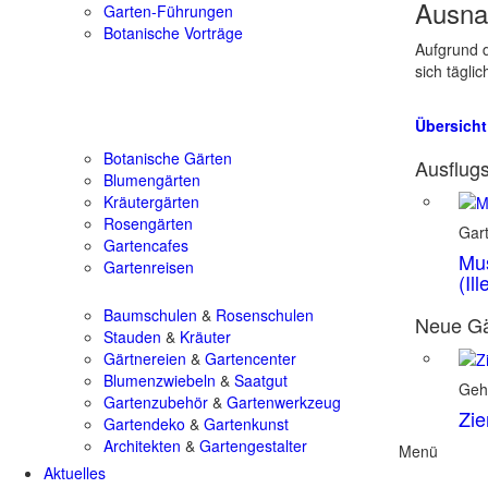
Ausna
Garten-Führungen
Botanische Vorträge
Aufgrund d
sich tägli
Übersicht
Botanische Gärten
Ausflugs
Blumengärten
Kräutergärten
Rosengärten
Gar
Gartencafes
Mus
Gartenreisen
(Il
Baumschulen
&
Rosenschulen
Neue Gä
Stauden
&
Kräuter
Gärtnereien
&
Gartencenter
Blumenzwiebeln
&
Saatgut
Geh
Gartenzubehör
&
Gartenwerkzeug
Zie
Gartendeko
&
Gartenkunst
Architekten
&
Gartengestalter
Menü
Aktuelles