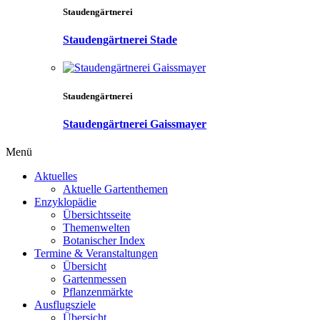
Staudengärtnerei
Staudengärtnerei Stade
Staudengärtnerei
Staudengärtnerei Gaissmayer
Menü
Aktuelles
Aktuelle Gartenthemen
Enzyklopädie
Übersichtsseite
Themenwelten
Botanischer Index
Termine & Veranstaltungen
Übersicht
Gartenmessen
Pflanzenmärkte
Ausflugsziele
Übersicht