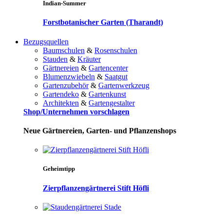
Indian-Summer
Forstbotanischer Garten (Tharandt)
Bezugsquellen
Baumschulen
&
Rosenschulen
Stauden
&
Kräuter
Gärtnereien
&
Gartencenter
Blumenzwiebeln
&
Saatgut
Gartenzubehör
&
Gartenwerkzeug
Gartendeko
&
Gartenkunst
Architekten
&
Gartengestalter
Shop/Unternehmen vorschlagen
Neue Gärtnereien, Garten- und Pflanzenshops
Geheimtipp
Zierpflanzengärtnerei Stift Höfli