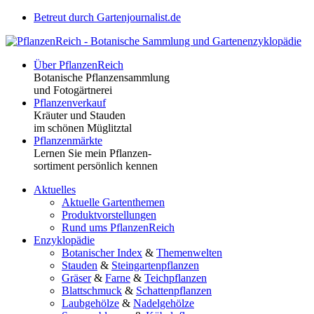
Betreut durch Gartenjournalist.de
Über PflanzenReich
Botanische Pflanzensammlung
und Fotogärtnerei
Pflanzenverkauf
Kräuter und Stauden
im schönen Müglitztal
Pflanzenmärkte
Lernen Sie mein Pflanzen-
sortiment persönlich kennen
Aktuelles
Aktuelle Gartenthemen
Produktvorstellungen
Rund ums PflanzenReich
Enzyklopädie
Botanischer Index
&
Themenwelten
Stauden
&
Steingartenpflanzen
Gräser
&
Farne
&
Teichpflanzen
Blattschmuck
&
Schattenpflanzen
Laubgehölze
&
Nadelgehölze