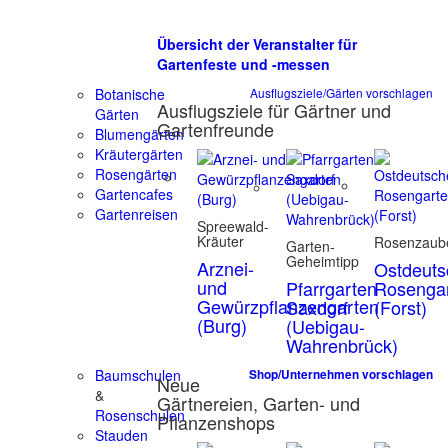
Übersicht der Veranstalter für
Gartenfeste und -messen
Botanische
Ausflugsziele/Gärten vorschlagen
Ausflugsziele für Gärtner und
Gärten
Gartenfreunde
Blumengärten
Kräutergärten
Rosengärten
Gartencafes
Gartenreisen
Spreewald-
Kräuter
Rosenzaub
Garten-
Geheimtipp
Arznei-
Ostdeuts
und
Pfarrgarten
Rosenga
Gewürzpflanzengarten
Saxdorf
(Forst)
(Burg)
(Uebigau-
Wahrenbrück)
Baumschulen
Shop/Unternehmen vorschlagen
Neue
&
Gärtnereien, Garten- und
Rosenschulen
Pflanzenshops
Stauden