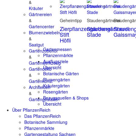
&
Kräuter
Gärtnereien
&
Geheimtipp
Staudengärtnerei
Staudengär
Gartencenter
Zierpflanzengärtnerei
Staudengärtnerei
Staudeng
Blumenzwiebeln
Stift
Stade
Gaissma
&
Höfli
Saatgut
Gartenmessen
Gartenzubehör
Pflanzenmärkte
&
Ausflugsziele
Gartenwerkzeug
Übersicht
Gartendeko
Botanische Gärten
&
Blumengärten
Gartenkunst
Kräutergärten
Architekten
Rosengärten
&
Bezugsquellen & Shops
Gartengestalter
Übersicht
Über PflanzenReich
Das PflanzenReich
Botanische Sammlung
Pflanzenmärkte
Gartengestaltung Sachsen