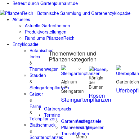
Betreut durch Gartenjournalist.de
Aktuelles
Aktuelle Gartenthemen
Produktvorstellungen
Rund ums PflanzenReich
Enzyklopädie
Botanischer
Themenwelten und
Index
Pflanzenkategorien
&
Themenwelten
Stauden
Königin
&
Alpinum
Gartenteic
der
und
Blumen
Steingartenpflanzen
Uferbepf
Steingarten
Gräser
Rosen
Steingartenpflanzen
&
Farne
Gärtnerpraxis
&
Termine
Teichpflanzen
Gartenmessen
Ausflugsziele
Blattschmuck
Pflanzenmärkte
Bezugsquellen
&
Tauschbörsen
Menü
Schattenpflanzen