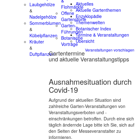
&
Aktuelles
Laubgehölze
Flohmärkte
Aktuelle Gartenthemen
&
Offene
Enzyklopädie
Nadelgehölze
Gartenpforte
Themenwelten
Sommerblumen
Garten-
Botanischer Index
&
Führungen
Termine & Veranstaltungen
Kübelpflanzen
Botanische
Übersicht
Kräuter
Vorträge
&
Veranstaltungen vorschlagen
Gartentermine
Duftpflanzen
und aktuelle Veranstaltungstipps
Ausnahmesituation durch
Covid-19
Aufgrund der aktuellen Situation sind
zahlreiche Garten-Veranstaltungen von
Veranstaltungsverboten und -
einschränkungen betroffen. Durch eine sich
täglich ändernde Lage bitte ich Sie, sich auf
den Seiten der Messeveranstalter zu
informieren.