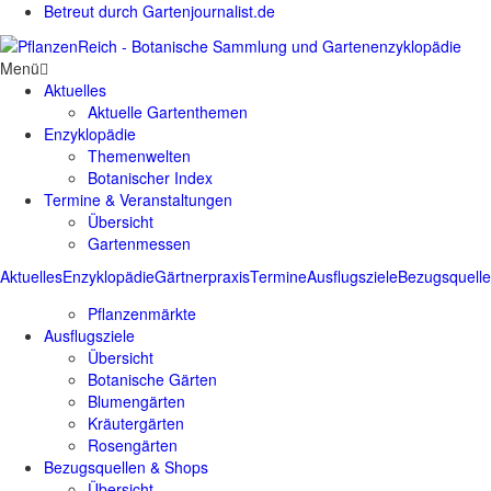
Betreut durch Gartenjournalist.de
Menü
Aktuelles
Aktuelle Gartenthemen
Enzyklopädie
Themenwelten
Botanischer Index
Termine & Veranstaltungen
Übersicht
Gartenmessen
Aktuelles
Enzyklopädie
Gärtnerpraxis
Termine
Ausflugsziele
Bezugsquell
Pflanzenmärkte
Ausflugsziele
Übersicht
Botanische Gärten
Blumengärten
Kräutergärten
Rosengärten
Bezugsquellen & Shops
Übersicht