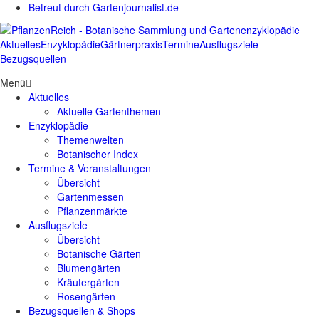
Betreut durch Gartenjournalist.de
Aktuelles
Enzyklopädie
Gärtnerpraxis
Termine
Ausflugsziele
Bezugsquellen
Menü
Aktuelles
Aktuelle Gartenthemen
Enzyklopädie
Themenwelten
Botanischer Index
Termine & Veranstaltungen
Übersicht
Gartenmessen
Pflanzenmärkte
Ausflugsziele
Übersicht
Botanische Gärten
Blumengärten
Kräutergärten
Rosengärten
Bezugsquellen & Shops