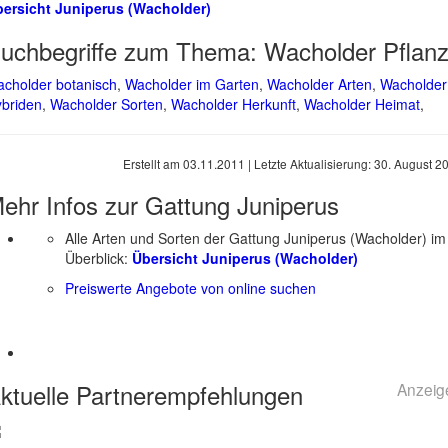
ersicht Juniperus (Wacholder)
uchbegriffe zum Thema:
Wacholder Pflan
cholder botanisch
,
Wacholder im Garten
,
Wacholder Arten
,
Wacholder
briden
,
Wacholder Sorten
,
Wacholder Herkunft
,
Wacholder Heimat
,
Erstellt am
03.11.2011
| Letzte Aktualisierung:
30. August 2
ehr Infos zur Gattung
Juniperus
Alle Arten und Sorten der Gattung Juniperus (Wacholder) im
Überblick:
Übersicht Juniperus (Wacholder)
Preiswerte Angebote von online suchen
ktuelle
Partnerempfehlungen
Anzeig