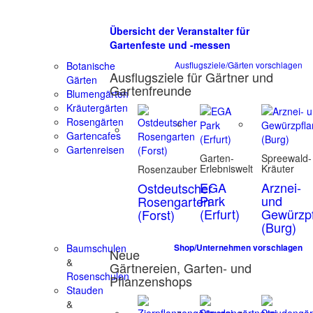
Übersicht der Veranstalter für
Gartenfeste und -messen
Botanische
Ausflugsziele/Gärten vorschlagen
Ausflugsziele für Gärtner und
Gärten
Gartenfreunde
Blumengärten
Kräutergärten
Rosengärten
Gartencafes
Gartenreisen
Garten-
Spreewald-
Erlebniswelt
Kräuter
Rosenzauber
EGA
Arznei-
Ostdeutscher
Park
und
Rosengarten
(Erfurt)
Gewürzpf
(Forst)
(Burg)
Baumschulen
Shop/Unternehmen vorschlagen
Neue
&
Gärtnereien, Garten- und
Rosenschulen
Pflanzenshops
Stauden
&