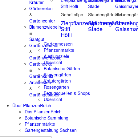
Kräuter
Gärtnereien
&
Geheimtipp
Staudengärtnerei
Staudengär
Gartencenter
Zierpflanzengärtnerei
Staudengärtnerei
Staudeng
Blumenzwiebeln
Stift
Stade
Gaissma
&
Höfli
Saatgut
Gartenmessen
Gartenzubehör
Pflanzenmärkte
&
Ausflugsziele
Gartenwerkzeug
Übersicht
Gartendeko
Botanische Gärten
&
Blumengärten
Gartenkunst
Kräutergärten
Architekten
Rosengärten
&
Bezugsquellen & Shops
Gartengestalter
Übersicht
Über PflanzenReich
Das PflanzenReich
Botanische Sammlung
Pflanzenmärkte
Gartengestaltung Sachsen