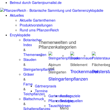
Betreut durch Gartenjournalist.de
Aktuelles
Aktuelle Gartenthemen
Produktvorstellungen
Rund ums PflanzenReich
Enzyklopädie
Botanischer
Themenwelten und
Index
Pflanzenkategorien
&
Themenwelten
Stauden
&
Alpinum
Stilelement
Flächenbe
und
Steingartenpflanzen
Trockenmauer
Polsters
Steingarten
Gräser
Steingartenpflanzen
&
Farne
Gärtnerpraxis
&
Termine
Teichpflanzen
Gartenmessen
Ausflugsziele
Blattschmuck
Pflanzenmärkte
Bezugsquellen
&
Tauschbörsen
Menü
Schattenpflanzen