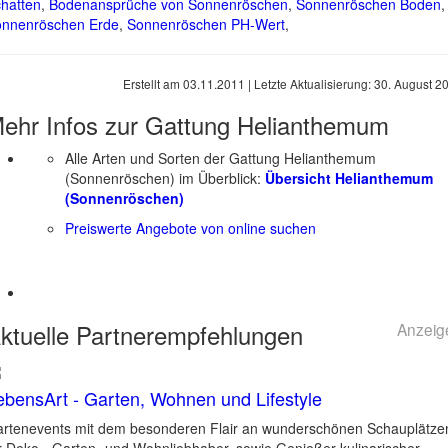
hatten
,
Bodenansprüche von Sonnenröschen
,
Sonnenröschen Boden
,
nnenröschen Erde
,
Sonnenröschen PH-Wert
,
Erstellt am
03.11.2011
| Letzte Aktualisierung:
30. August 2
ehr Infos zur Gattung
Helianthemum
Alle Arten und Sorten der Gattung Helianthemum
(Sonnenröschen) im Überblick:
Übersicht Helianthemum
(Sonnenröschen)
Preiswerte Angebote von online suchen
ktuelle
Partnerempfehlungen
Anzeig
ebensArt - Garten, Wohnen und Lifestyle
rtenevents mit dem besonderen Flair an wunderschönen Schauplätze
r Deko-, Garten- und Wohnliebhaber, sowie Genießer kulinarischer