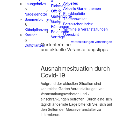
&
Aktuelles
Laubgehölze
Flohmärkte
Aktuelle Gartenthemen
&
Offene
Enzyklopädie
Nadelgehölze
Gartenpforte
Themenwelten
Sommerblumen
Garten-
Botanischer Index
&
Führungen
Termine & Veranstaltungen
Kübelpflanzen
Botanische
Übersicht
Kräuter
Vorträge
&
Veranstaltungen vorschlagen
Gartentermine
Duftpflanzen
und aktuelle Veranstaltungstipps
Ausnahmesituation durch
Covid-19
Aufgrund der aktuellen Situation sind
zahlreiche Garten-Veranstaltungen von
Veranstaltungsverboten und -
einschränkungen betroffen. Durch eine sich
täglich ändernde Lage bitte ich Sie, sich auf
den Seiten der Messeveranstalter zu
informieren.