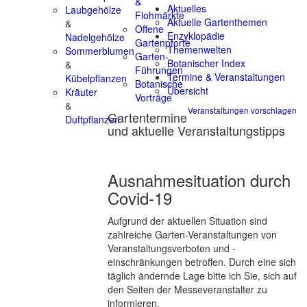
&
Aktuelles
Laubgehölze
Flohmärkte
Aktuelle Gartenthemen
&
Offene
Enzyklopädie
Nadelgehölze
Gartenpforte
Themenwelten
Sommerblumen
Garten-
Botanischer Index
&
Führungen
Termine & Veranstaltungen
Kübelpflanzen
Botanische
Übersicht
Kräuter
Vorträge
&
Veranstaltungen vorschlagen
Gartentermine
Duftpflanzen
und aktuelle Veranstaltungstipps
Ausnahmesituation durch
Covid-19
Aufgrund der aktuellen Situation sind
zahlreiche Garten-Veranstaltungen von
Veranstaltungsverboten und -
einschränkungen betroffen. Durch eine sich
täglich ändernde Lage bitte ich Sie, sich auf
den Seiten der Messeveranstalter zu
informieren.