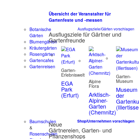
Übersicht der Veranstalter für
Gartenfeste und -messen
Botanische
Ausflugsziele/Gärten vorschlagen
Ausflugsziele für Gärtner und
Gärten
Gartenfreunde
Blumengärten
Kräutergärten
Rosengärten
Gartencafes
Gartenreisen
Garten-
Erlebniswelt
Garten-
Museum
Alpine
EGA
Flora
Park
Museum
Arktisch-
(Erfurt)
der
Alpiner-
Gartenku
Garten
(Illertiss
(Chemnitz)
Baumschulen
Shop/Unternehmen vorschlagen
Neue
&
Gärtnereien, Garten- und
Rosenschulen
Pflanzenshops