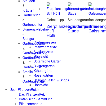
Stauden
&
Kräuter
Gärtnereien
&
Geheimtipp
Staudengärtnerei
Staudengär
Gartencenter
Zierpflanzengärtnerei
Staudengärtnerei
Staudeng
Blumenzwiebeln
Stift
Stade
Gaissma
&
Höfli
Saatgut
Gartenmessen
Gartenzubehör
Pflanzenmärkte
&
Ausflugsziele
Gartenwerkzeug
Übersicht
Gartendeko
Botanische Gärten
&
Blumengärten
Gartenkunst
Kräutergärten
Architekten
Rosengärten
&
Bezugsquellen & Shops
Gartengestalter
Übersicht
Über PflanzenReich
Das PflanzenReich
Botanische Sammlung
Pflanzenmärkte