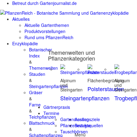
Betreut durch Gartenjournalist.de
Aktuelles
Aktuelle Gartenthemen
Produktvorstellungen
Rund ums PflanzenReich
Enzyklopädie
Botanischer
Themenwelten und
Index
Pflanzenkategorien
&
Themenwelten
Stauden
&
Alpinum
Flächenbegrünung
Alpinum
und
und
Steingartenpflanzen
Polsterstauden
Steingarten
Steingarten
Gräser
Steingartenpflanzen
Trogbepf
&
Farne
Gärtnerpraxis
&
Termine
Teichpflanzen
Gartenmessen
Ausflugsziele
Blattschmuck
Pflanzenmärkte
Bezugsquellen
&
Tauschbörsen
Menü
Schattenpflanzen