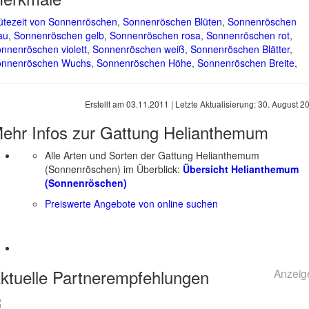
ütezeit von Sonnenröschen
,
Sonnenröschen Blüten
,
Sonnenröschen
au
,
Sonnenröschen gelb
,
Sonnenröschen rosa
,
Sonnenröschen rot
,
nnenröschen violett
,
Sonnenröschen weiß
,
Sonnenröschen Blätter
,
onnenröschen Wuchs
,
Sonnenröschen Höhe
,
Sonnenröschen Breite
,
Erstellt am
03.11.2011
| Letzte Aktualisierung:
30. August 2
ehr Infos zur Gattung
Helianthemum
Alle Arten und Sorten der Gattung Helianthemum
(Sonnenröschen) im Überblick:
Übersicht Helianthemum
(Sonnenröschen)
Preiswerte Angebote von online suchen
ktuelle
Partnerempfehlungen
Anzeig