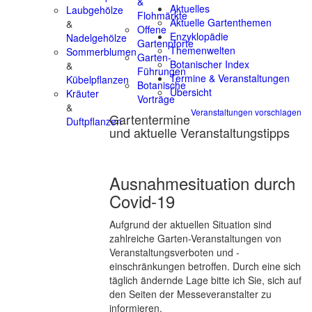
&
Aktuelles
Laubgehölze
Flohmärkte
Aktuelle Gartenthemen
&
Offene
Enzyklopädie
Nadelgehölze
Gartenpforte
Themenwelten
Sommerblumen
Garten-
Botanischer Index
&
Führungen
Termine & Veranstaltungen
Kübelpflanzen
Botanische
Übersicht
Kräuter
Vorträge
&
Veranstaltungen vorschlagen
Gartentermine
Duftpflanzen
und aktuelle Veranstaltungstipps
Ausnahmesituation durch
Covid-19
Aufgrund der aktuellen Situation sind
zahlreiche Garten-Veranstaltungen von
Veranstaltungsverboten und -
einschränkungen betroffen. Durch eine sich
täglich ändernde Lage bitte ich Sie, sich auf
den Seiten der Messeveranstalter zu
informieren.