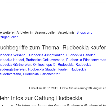
le weiteren Anbieter im Bezugsquellen-Verzeichnis:
Shops und
zugsquellen
uchbegriffe zum Thema:
Rudbeckia kaufe
dbeckia Versand
,
Rudbeckia Jungpflanzen
,
Rudbeckia Händler
,
dbeckia Handel
,
Rudbeckia Onlineversand
,
Rudbeckia Pflanzenversa
dbeckia Gärtnereien
,
Onlineshops für Rudbeckia
,
Rudbeckia
audengärtnereien
,
Rudbeckia Stauden kaufen
,
Rudbeckia
audenversand
,
Rudbeckia Gartencenter
,
Erstellt am
03.11.2011
| Letzte Aktualisierung:
30. August 2
ehr Infos zur Gattung
Rudbeckia
Alle Arten und Sorten der Gattung Rudbeckia (Rudbeckia) i