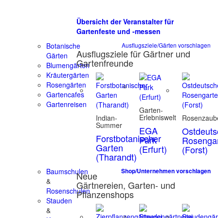
Übersicht der Veranstalter für
Gartenfeste und -messen
Botanische
Ausflugsziele/Gärten vorschlagen
Ausflugsziele für Gärtner und
Gärten
Gartenfreunde
Blumengärten
Kräutergärten
Rosengärten
Gartencafes
Gartenreisen
Garten-
Erlebniswelt
Indian-
Rosenzaub
Summer
EGA
Ostdeuts
Forstbotanischer
Park
Rosenga
Garten
(Erfurt)
(Forst)
(Tharandt)
Baumschulen
Shop/Unternehmen vorschlagen
Neue
&
Gärtnereien, Garten- und
Rosenschulen
Pflanzenshops
Stauden
&