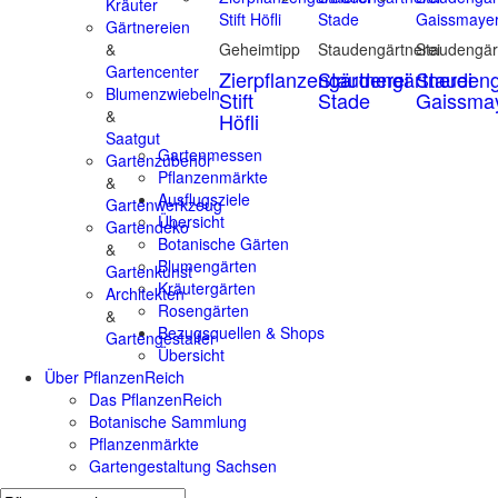
Kräuter
Gärtnereien
&
Geheimtipp
Staudengärtnerei
Staudengär
Gartencenter
Zierpflanzengärtnerei
Staudengärtnerei
Staudeng
Blumenzwiebeln
Stift
Stade
Gaissma
&
Höfli
Saatgut
Gartenmessen
Gartenzubehör
Pflanzenmärkte
&
Ausflugsziele
Gartenwerkzeug
Übersicht
Gartendeko
Botanische Gärten
&
Blumengärten
Gartenkunst
Kräutergärten
Architekten
Rosengärten
&
Bezugsquellen & Shops
Gartengestalter
Übersicht
Über PflanzenReich
Das PflanzenReich
Botanische Sammlung
Pflanzenmärkte
Gartengestaltung Sachsen