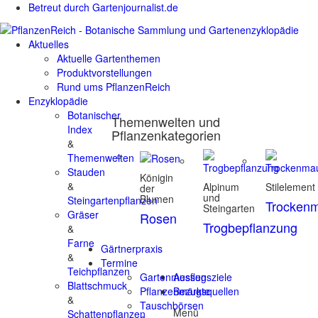
Betreut durch Gartenjournalist.de
Aktuelles
Aktuelle Gartenthemen
Produktvorstellungen
Rund ums PflanzenReich
Enzyklopädie
Botanischer
Themenwelten und
Index
Pflanzenkategorien
&
Themenwelten
Stauden
Königin
&
Alpinum
Stilelement
der
und
Blumen
Steingartenpflanzen
Trocken
Steingarten
Gräser
Rosen
Trogbepflanzung
&
Farne
Gärtnerpraxis
&
Termine
Teichpflanzen
Gartenmessen
Ausflugsziele
Blattschmuck
Pflanzenmärkte
Bezugsquellen
&
Tauschbörsen
Menü
Schattenpflanzen