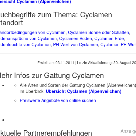
ersicht Cyclamen (Alpenveilchen)
uchbegriffe zum Thema:
Cyclamen
tandort
andortbedingungen von Cyclamen
,
Cyclamen Sonne oder Schatten
,
denansprüche von Cyclamen
,
Cyclamen Boden
,
Cyclamen Erde
,
denfeuchte von Cyclamen
,
PH-Wert von Cyclamen
,
Cyclamen PH-Wer
Erstellt am
03.11.2011
| Letzte Aktualisierung:
30. August 2
ehr Infos zur Gattung
Cyclamen
Alle Arten und Sorten der Gattung Cyclamen (Alpenveilchen
im Überblick:
Übersicht Cyclamen (Alpenveilchen)
Preiswerte Angebote von online suchen
ktuelle
Partnerempfehlungen
Anzeig