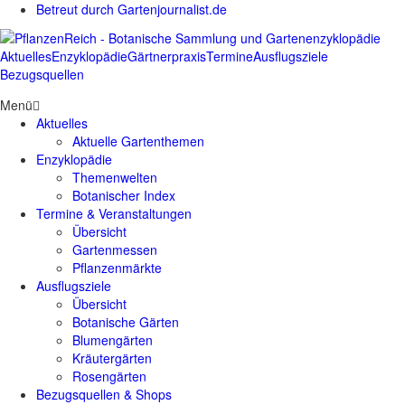
Betreut durch Gartenjournalist.de
Aktuelles
Enzyklopädie
Gärtnerpraxis
Termine
Ausflugsziele
Bezugsquellen
Menü
Aktuelles
Aktuelle Gartenthemen
Enzyklopädie
Themenwelten
Botanischer Index
Termine & Veranstaltungen
Übersicht
Gartenmessen
Pflanzenmärkte
Ausflugsziele
Übersicht
Botanische Gärten
Blumengärten
Kräutergärten
Rosengärten
Bezugsquellen & Shops