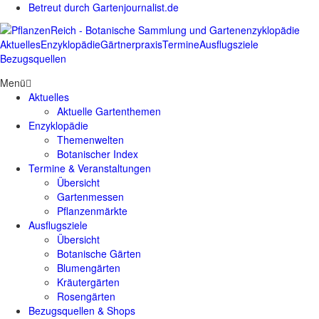
Betreut durch Gartenjournalist.de
Aktuelles
Enzyklopädie
Gärtnerpraxis
Termine
Ausflugsziele
Bezugsquellen
Menü
Aktuelles
Aktuelle Gartenthemen
Enzyklopädie
Themenwelten
Botanischer Index
Termine & Veranstaltungen
Übersicht
Gartenmessen
Pflanzenmärkte
Ausflugsziele
Übersicht
Botanische Gärten
Blumengärten
Kräutergärten
Rosengärten
Bezugsquellen & Shops