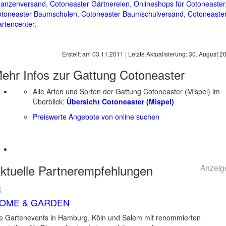
lanzenversand
,
Cotoneaster Gärtnereien
,
Onlineshops für Cotoneaster
toneaster Baumschulen
,
Cotoneaster Baumschulversand
,
Cotoneaste
rtencenter
,
Erstellt am
03.11.2011
| Letzte Aktualisierung:
30. August 2
ehr Infos zur Gattung
Cotoneaster
Alle Arten und Sorten der Gattung Cotoneaster (Mispel) im
Überblick:
Übersicht Cotoneaster (Mispel)
Preiswerte Angebote von online suchen
ktuelle
Partnerempfehlungen
Anzeig
OME & GARDEN
e Gartenevents in Hamburg, Köln und Salem mit renommierten