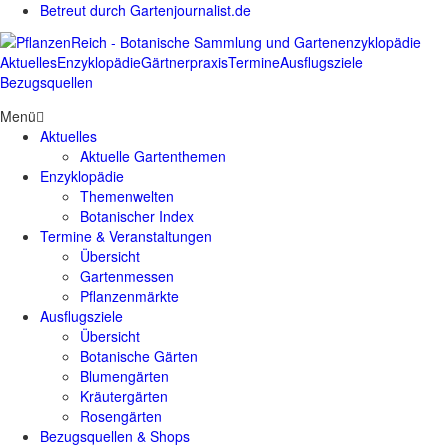
Betreut durch Gartenjournalist.de
Aktuelles
Enzyklopädie
Gärtnerpraxis
Termine
Ausflugsziele
Bezugsquellen
Menü
Aktuelles
Aktuelle Gartenthemen
Enzyklopädie
Themenwelten
Botanischer Index
Termine & Veranstaltungen
Übersicht
Gartenmessen
Pflanzenmärkte
Ausflugsziele
Übersicht
Botanische Gärten
Blumengärten
Kräutergärten
Rosengärten
Bezugsquellen & Shops