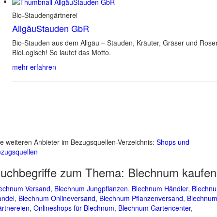
Bio-Staudengärtnerei
AllgäuStauden GbR
Bio-Stauden aus dem Allgäu – Stauden, Kräuter, Gräser und Rose
BioLogisch! So lautet das Motto.
mehr erfahren
le weiteren Anbieter im Bezugsquellen-Verzeichnis:
Shops und
zugsquellen
uchbegriffe zum Thema:
Blechnum kaufen
echnum Versand
,
Blechnum Jungpflanzen
,
Blechnum Händler
,
Blechn
ndel
,
Blechnum Onlineversand
,
Blechnum Pflanzenversand
,
Blechnu
rtnereien
,
Onlineshops für Blechnum
,
Blechnum Gartencenter
,