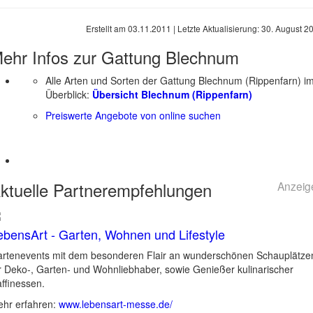
Erstellt am
03.11.2011
| Letzte Aktualisierung:
30. August 2
ehr Infos zur Gattung
Blechnum
Alle Arten und Sorten der Gattung Blechnum (Rippenfarn) i
Überblick:
Übersicht Blechnum (Rippenfarn)
Preiswerte Angebote von online suchen
ktuelle
Partnerempfehlungen
Anzeig
ebensArt - Garten, Wohnen und Lifestyle
rtenevents mit dem besonderen Flair an wunderschönen Schauplätze
r Deko-, Garten- und Wohnliebhaber, sowie Genießer kulinarischer
ffinessen.
hr erfahren:
www.lebensart-messe.de/